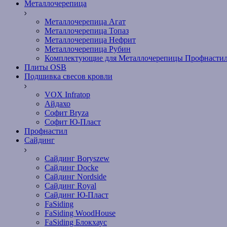
Металлочерепица
Металлочерепица Агат
Металлочерепица Топаз
Металлочерепица Нефрит
Металлочерепица Рубин
Комплектующие для Металлочерепицы Профнасти
Плиты OSB
Подшивка свесов кровли
VOX Infratop
Айдахо
Софит Bryza
Софит Ю-Пласт
Профнастил
Сайдинг
Сайдинг Boryszew
Сайдинг Docke
Сайдинг Nordside
Сайдинг Royal
Сайдинг Ю-Пласт
FaSiding
FaSiding WoodHouse
FaSiding Блокхаус