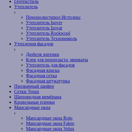
Геотекстиль
Утеплитель
Пенополистирол Истплекс
Утеплитель Isover
Утеплитель Izovat
Утеплитель Rockwool
Утеплитель Технониколь
Утепления фасадов
Дюбеля зонтики
Клея для пенопласта, минваты
Утеплитель для фасадов
Фасадная краска
Фасадная сетка
Фасадная штукатурка
Прозрачный шифер
Сетки Tenax
Шиповидная мембрана
Кровельные пленки
Мансардные окна
Мансардные окна Roto
Мансардные окна Fakro
Мансардные окна Velux