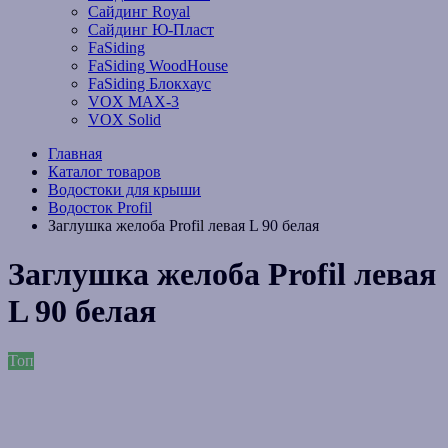
Сайдинг Royal
Сайдинг Ю-Пласт
FaSiding
FaSiding WoodHouse
FaSiding Блокхаус
VOX MAX-3
VOX Solid
Главная
Каталог товаров
Водостоки для крыши
Водосток Profil
Заглушка желоба Profil левая L 90 белая
Заглушка желоба Profil левая
L 90 белая
Топ