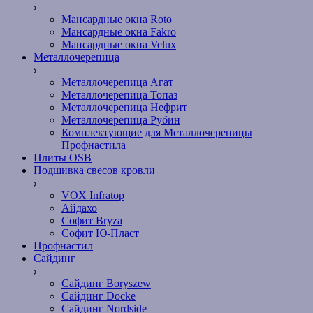
Мансардные окна Roto
Мансардные окна Fakro
Мансардные окна Velux
Металлочерепица
Металлочерепица Агат
Металлочерепица Топаз
Металлочерепица Нефрит
Металлочерепица Рубин
Комплектующие для Металлочерепицы
Профнастила
Плиты OSB
Подшивка свесов кровли
VOX Infratop
Айдахо
Софит Bryza
Софит Ю-Пласт
Профнастил
Сайдинг
Сайдинг Boryszew
Сайдинг Docke
Сайдинг Nordside