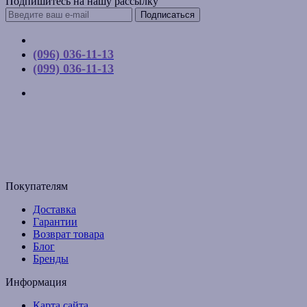
Подпишитесь на нашу рассылку
Подписаться
Контакты
(096) 036-11-13
(099) 036-11-13
г. Киев, ул. Соборная, д. 10-А
График работы:
Пн-Пт с 9:00 до 17:00
Email: budpartner2003@gmail.com
Покупателям
Доставка
Гарантии
Возврат товара
Блог
Бренды
Информация
Карта сайта