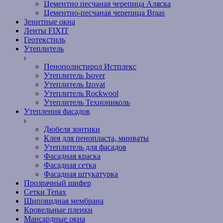
Цементно песчаная черепица Аляска
Цементно-песчаная черепица Braas
Зенитные окна
Ленты FIXIT
Геотекстиль
Утеплитель
Пенополистирол Истплекс
Утеплитель Isover
Утеплитель Izovat
Утеплитель Rockwool
Утеплитель Технониколь
Утепления фасадов
Дюбеля зонтики
Клея для пенопласта, минваты
Утеплитель для фасадов
Фасадная краска
Фасадная сетка
Фасадная штукатурка
Прозрачный шифер
Сетки Tenax
Шиповидная мембрана
Кровельные пленки
Мансардные окна