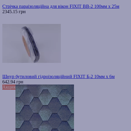
Стрічка параізоляційна для вікон FIXIT ВВ-2 100мм х 25м
2345.15 грн
Шнур бутиловий гідроізоляційний FIXIT Б-2 10мм х 6м
642.94 грн
Акция