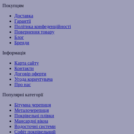
Покупцям
Доставка
Гарантії
Політика конфеденційності
Повернення товару
Блог
Бренди
Інформація
Карта сайту
Контакти
Договір оферти
Угода коричтувача
Про нас
Популярні категорії
Бітумна черепиця
Металочерепиця
Покрівельні плівки
Мансардні вікна
Водосточні системи
Софіт покрівельний