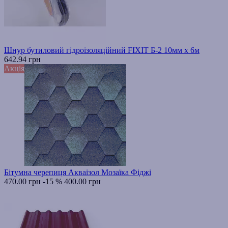
Шнур бутиловий гідроізоляційний FIXIT Б-2 10мм х 6м
642.94 грн
Акція
Бітумна черепиця Акваізол Мозаїка Фіджі
470.00 грн
-15 %
400.00 грн