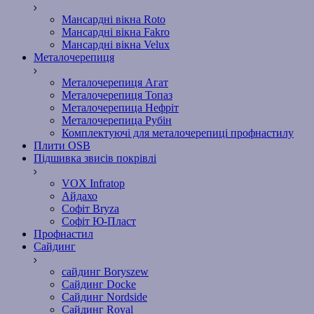
Мансардні вікна Roto
Мансардні вікна Fakro
Мансардні вікна Velux
Металочерепиця
Металочерепиця Агат
Металочерепиця Топаз
Металочерепица Нефріт
Металочерепица Рубін
Комплектуючі для металочерепиці профнастилу
Плити OSB
Підшивка звисів покрівлі
VOX Infratop
Айдахо
Софiт Bryza
Софiт Ю-Пласт
Профнастил
Сайдинг
сайдинг Boryszew
Сайдинг Docke
Сайдинг Nordside
Сайдинг Royal