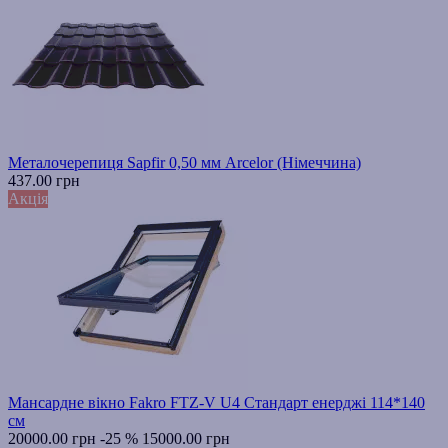
Металочерепиця Sapfir 0,50 мм Arcelor (Німеччина)
437.00 грн
Акція
Мансардне вікно Fakro FTZ-V U4 Стандарт енерджі 114*140
см
20000.00 грн
-25 %
15000.00 грн