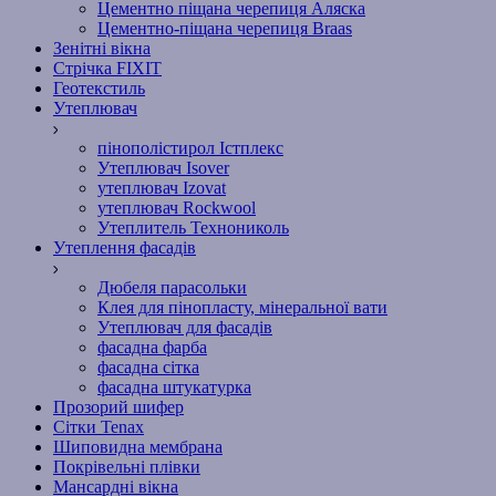
Цементно піщана черепиця Аляска
Цементно-піщана черепиця Braas
Зенітні вікна
Стрічка FIXIT
Геотекстиль
Утеплювач
пінополістирол Істплекс
Утеплювач Isover
утеплювач Izovat
утеплювач Rockwool
Утеплитель Технониколь
Утеплення фасадів
Дюбеля парасольки
Клея для пінопласту, мінеральної вати
Утеплювач для фасадів
фасадна фарба
фасадна сітка
фасадна штукатурка
Прозорий шифер
Сітки Tenax
Шиповидна мембрана
Покрівельні плівки
Мансардні вікна