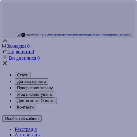
Закладки
0
Порівняти
0
Ви дивилися
0
Статті
Договір оферти
Повернення товару
Угода користувача
Доставка та Оплата
Контакти
Особистий кабінет
Реєстрація
Авторизація