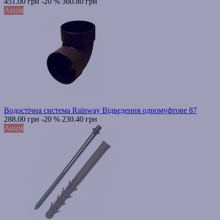
451.00 грн
-20 %
360.80 грн
Акція
Водостічна система Rainway Відведення одномуфтове 87
288.00 грн
-20 %
230.40 грн
Акція