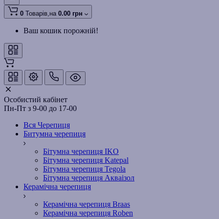
0
Товарів,
на
0.00 грн
Ваш кошик порожній!
Особистий кабінет
Пн-Пт з 9-00 до 17-00
Вся Черепиця
Битумна черепиця
Бітумна черепиця IKO
Бітумна черепиця Katepal
Бітумна черепиця Tegola
Бітумна черепиця Акваізол
Керамічна черепиця
Керамічна черепиця Braas
Керамічна черепиця Roben