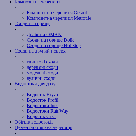
Композитна черепиця
Композитна черепиця Gerard
Композитна черепиця Metrotile
Сходи на горище
Драбини OMAN
Сходи на горище Dolle
Сходи на горище Hot Step
Сходи на другий поверх
гвинтові сходи
дерев'яні сходи
модульні сходи
вуличні сходи
Водостоки для даху
Водостік Bryza
Водосток Profil
Водостоки Ines
Водостоки RainWay
Водостік Giza
Обігрів водостоків
Цементно-піщана черепиця