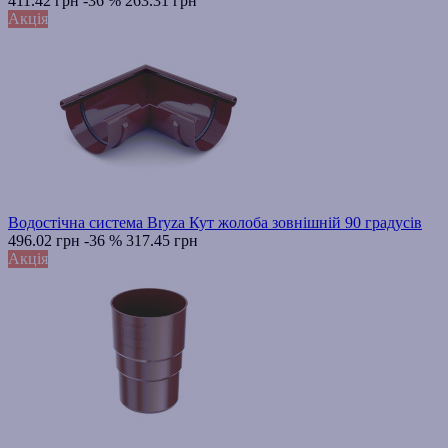
411.42 грн
-36 %
263.31 грн
Акція
Водостічна система Bryza Кут жолоба зовнішній 90 градусів
496.02 грн
-36 %
317.45 грн
Акція