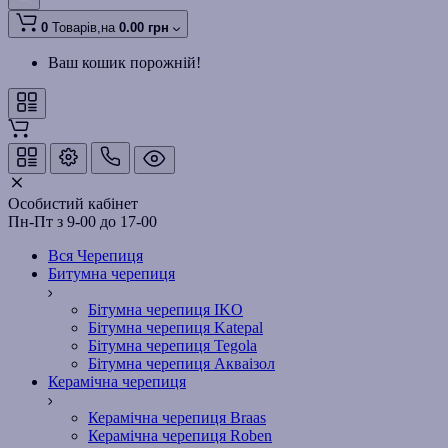
0
Товарів,
на
0.00 грн
Ваш кошик порожній!
Особистий кабінет
Пн-Пт з 9-00 до 17-00
Вся Черепиця
Битумна черепиця
Бітумна черепиця IKO
Бітумна черепиця Katepal
Бітумна черепиця Tegola
Бітумна черепиця Акваізол
Керамічна черепиця
Керамічна черепиця Braas
Керамічна черепиця Roben