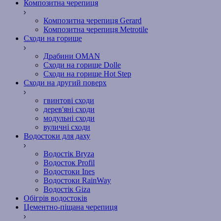
Композитна черепиця
Композитна черепиця Gerard
Композитна черепиця Metrotile
Сходи на горище
Драбини OMAN
Сходи на горище Dolle
Сходи на горище Hot Step
Сходи на другий поверх
гвинтові сходи
дерев'яні сходи
модульні сходи
вуличні сходи
Водостоки для даху
Водостік Bryza
Водосток Profil
Водостоки Ines
Водостоки RainWay
Водостік Giza
Обігрів водостоків
Цементно-піщана черепиця