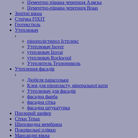
Цементно піщана черепиця Аляска
Цементно-піщана черепиця Braas
Зенітні вікна
Стрічка FIXIT
Геотекстиль
Утеплювач
пінополістирол Істплекс
Утеплювач Isover
утеплювач Izovat
утеплювач Rockwool
Утеплитель Технониколь
Утеплення фасадів
Дюбеля парасольки
Клея для пінопласту, мінеральної вати
Утеплювач для фасадів
фасадна фарба
фасадна сітка
фасадна штукатурка
Прозорий шифер
Сітки Tenax
Шиповидна мембрана
Покрівельні плівки
Мансардні вікна