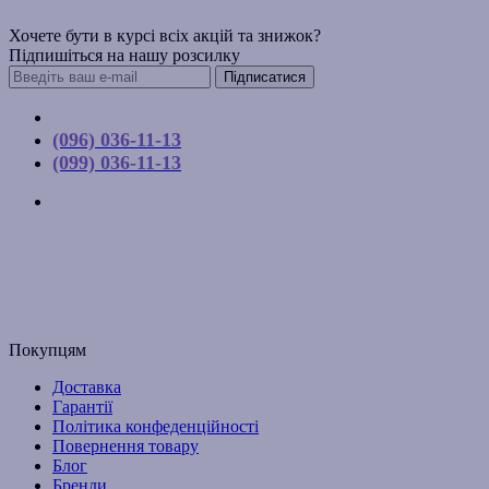
Хочете бути в курсі всіх акцій та знижок?
Підпишіться на нашу розсилку
Підписатися
Контакти
(096) 036-11-13
(099) 036-11-13
м. Київ, вул. Соборна, 10-А
Графік роботи:
Пн-Пт з 9:00 до 17:00
Email: budpartner2003@gmail.com
Покупцям
Доставка
Гарантії
Політика конфеденційності
Повернення товару
Блог
Бренди