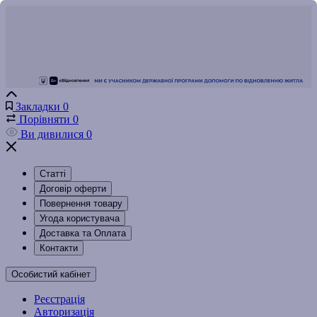
Закладки
0
Порівняти
0
Ви дивилися
0
Статті
Договір оферти
Повернення товару
Угода користувача
Доставка та Оплата
Контакти
Особистий кабінет
Реєстрація
Авторизація