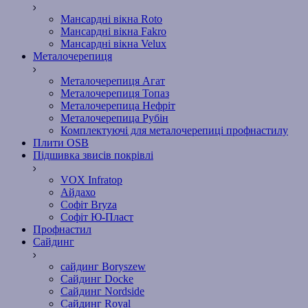
Мансардні вікна Roto
Мансардні вікна Fakro
Мансардні вікна Velux
Металочерепиця
Металочерепиця Агат
Металочерепиця Топаз
Металочерепица Нефріт
Металочерепица Рубін
Комплектуючі для металочерепиці профнастилу
Плити OSB
Підшивка звисів покрівлі
VOX Infratop
Айдахо
Софiт Bryza
Софiт Ю-Пласт
Профнастил
Сайдинг
сайдинг Boryszew
Сайдинг Docke
Сайдинг Nordside
Сайдинг Royal