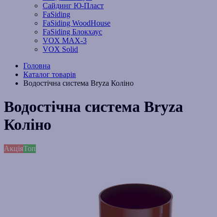
Сайдинг Ю-Пласт
FaSiding
FaSiding WoodHouse
FaSiding Блокхаус
VOX MAX-3
VOX Solid
Головна
Каталог товарів
Водостічна система Bryza Коліно
Водостічна система Bryza
Коліно
Акція
Топ