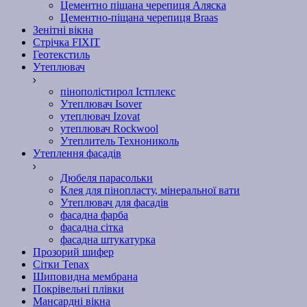
Цементно піщана черепиця Аляска
Цементно-піщана черепиця Braas
Зенітні вікна
Стрічка FIXIT
Геотекстиль
Утеплювач
пінополістирол Істплекс
Утеплювач Isover
утеплювач Izovat
утеплювач Rockwool
Утеплитель Технониколь
Утеплення фасадів
Дюбеля парасольки
Клея для пінопласту, мінеральної вати
Утеплювач для фасадів
фасадна фарба
фасадна сітка
фасадна штукатурка
Прозорий шифер
Сітки Tenax
Шиповидна мембрана
Покрівельні плівки
Мансардні вікна