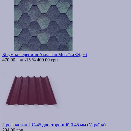
Бітумна черепиця Акваізол Мозаїка Фіджі
470.00 грн
-15 %
400.00 грн
Профнастил ПС-45 двосторонній 0,45 мм (Україна)
294.00 грн