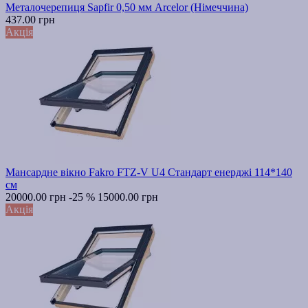
Металочерепиця Sapfir 0,50 мм Arcelor (Німеччина)
437.00 грн
Акція
Мансардне вікно Fakro FTZ-V U4 Стандарт енерджі 114*140
см
20000.00 грн
-25 %
15000.00 грн
Акція