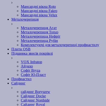
Мансардні вікна Roto
Мансардні вікна Fakro
Мансардні вікна Velux
Металочерепиця
Металочерепиця Агат
Металочерепиця Топаз
Металочерепица Нефріт
Металочерепица Рубін
Комплектуючі для металочерепиці профнастилу
Плити OSB
Підшивка звисів покрівлі
VOX Infratop
Айдахо
Софiт Bryza
Софiт Ю-Пласт
Профнастил
Сайдинг
сайдинг Boryszew
Сайдинг Docke
Сайдинг Nordside
Сайдинг Royal