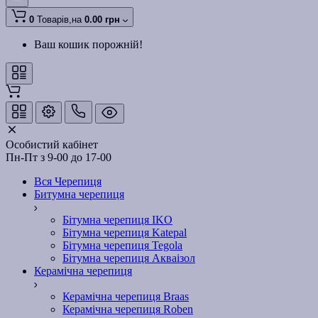
0
Товарів,
на
0.00 грн
Ваш кошик порожній!
Особистий кабінет
Пн-Пт з 9-00 до 17-00
Вся Черепиця
Битумна черепиця
Бітумна черепиця IKO
Бітумна черепиця Katepal
Бітумна черепиця Tegola
Бітумна черепиця Акваізол
Керамічна черепиця
Керамічна черепиця Braas
Керамічна черепиця Roben