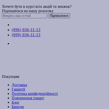
Хочете бути в курсі всіх акцій та знижок?
Підпишіться на нашу розсилку
Підписатися
Контакти
(096) 036-11-13
(099) 036-11-13
м. Київ, вул. Соборна, 10-А
Графік роботи:
Пн-Пт з 9:00 до 17:00
Email: budpartner2003@gmail.com
Покупцям
Доставка
Гарантії
Політика конфеденційності
Повернення товару
Блог
Бренди