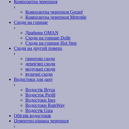
Композитна черепиця
Композитна черепиця Gerard
Композитна черепиця Metrotile
Сходи на горище
Драбини OMAN
Сходи на горище Dolle
Сходи на горище Hot Step
Сходи на другий поверх
гвинтові сходи
дерев'яні сходи
модульні сходи
вуличні сходи
Водостоки для даху
Водостік Bryza
Водосток Profil
Водостоки Ines
Водостоки RainWay
Водостік Giza
Обігрів водостоків
Цементно-піщана черепиця