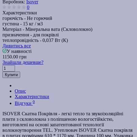
Виробник:
Isover
0
Характеристики
горючість -
Не горючий
густина -
15 кг / м3
Матеріал -
Мінеральна вата (Скловолокно)
призначення -
для покрівлі
теплопровідність -
0,037 Вт (К)
Дивитись все
У наявності
1150.00 грн
Знайшли дешевше?
Купити
Опис
Характеристики
0
Відгуки
ISOVER Скатна Покрівля - легкі тепло та звукоізоляційні
плити з скловолокна з поліпшеною вологостійкістю,
виготовлені на основі запатентованої технології
волокноутворення TEL. Утеплювач ISOVER Скатна покрівля
в плитах розмірами 610 * 1170 мм. Товщина 100 мм. Упаковка