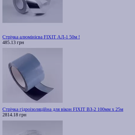
Стрічка алюмінієва FIXIT АЛ-1 50м !
485.13 грн
Стрічка гідроізоляційна для вікон FIXIT ВЗ-2 100мм х 25м
2814.18 грн