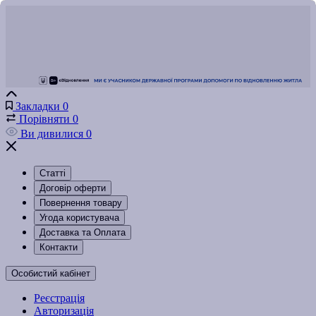
Закладки
0
Порівняти
0
Ви дивилися
0
Статті
Договір оферти
Повернення товару
Угода користувача
Доставка та Оплата
Контакти
Особистий кабінет
Реєстрація
Авторизація