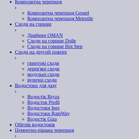
Композитна черепиця
Композитна черепиця Gerard
Композитна черепиця Metrotile
Сходи на горище
Драбини OMAN
Сходи на горище Dolle
Сходи на горище Hot Step
Сходи на другий поверх
гвинтові сходи
дерев'яні сходи
модульні сходи
вуличні сходи
Водостоки для даху
Водостік Bryza
Водосток Profil
Водостоки Ines
Водостоки RainWay
Водостік Giza
Обігрів водостоків
Цементно-піщана черепиця