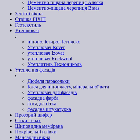
Цементно піщана черепиця Аляска
Цементно-піщана черепиця Braas
Зенітні вікна
Стрічка FIXIT
Геотекстиль
Утеплювач
пінополістирол Істплекс
Утеплювач Isover
утеплювач Izovat
утеплювач Rockwool
Утеплитель Технониколь
Утеплення фасадів
Дюбеля парасольки
Клея для пінопласту, мінеральної вати
Утеплювач для фасадів
фасадна фарба
фасадна сітка
фасадна штукатурка
Прозорий шифер
Сітки Tenax
Шиповидна мембрана
Покрівельні плівки
Мансардні вікна