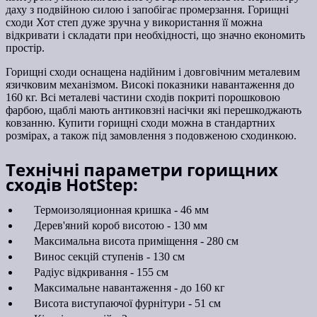
даху з подвійною силою і запобігає промерзання. Горищні
сходи Хот степ дуже зручна у використання її можна
відкривати і складати при необхідності, що значно економить
простір.
Горищні сходи оснащена надійним і довговічним металевим
язичковим механізмом. Високі показники навантаження до
160 кг. Всі металеві частини сходів покриті порошковою
фарбою, щаблі мають антиковзні насічки які перешкоджають
ковзанню. Купити горищні сходи можна в стандартних
розмірах, а також під замовлення з подовженою сходинкою.
Технічні параметри горищних
сходів HotStep:
Термоизоляционная кришка - 46 мм
Дерев'яний короб висотою - 130 мм
Максимальна висота приміщення - 280 см
Винос секцій ступенів - 130 см
Радіус відкривання - 155 см
Максимальне навантаження - до 160 кг
Висота виступаючої фурнітури - 51 см