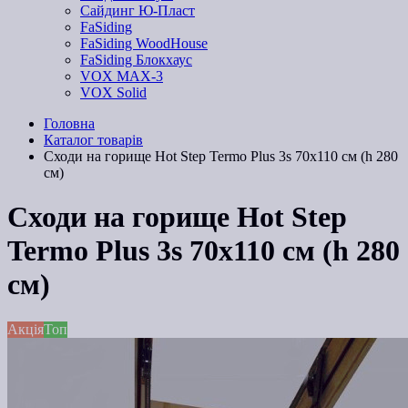
Сайдинг Ю-Пласт
FaSiding
FaSiding WoodHouse
FaSiding Блокхаус
VOX MAX-3
VOX Solid
Головна
Каталог товарів
Сходи на горище Hot Step Termo Plus 3s 70х110 см (h 280
см)
Сходи на горище Hot Step
Termo Plus 3s 70х110 см (h 280
см)
Акція
Топ