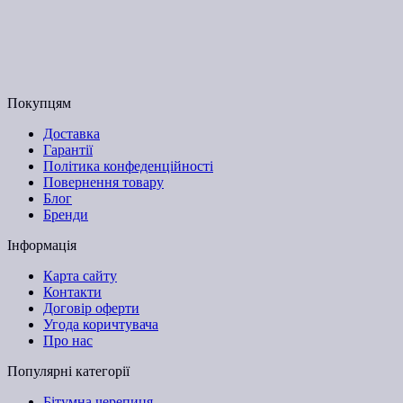
Графік роботи:
Пн-Пт з 9:00 до 17:00
Email: budpartner2003@gmail.com
Покупцям
Доставка
Гарантії
Політика конфеденційності
Повернення товару
Блог
Бренди
Інформація
Карта сайту
Контакти
Договір оферти
Угода коричтувача
Про нас
Популярні категорії
Бітумна черепиця