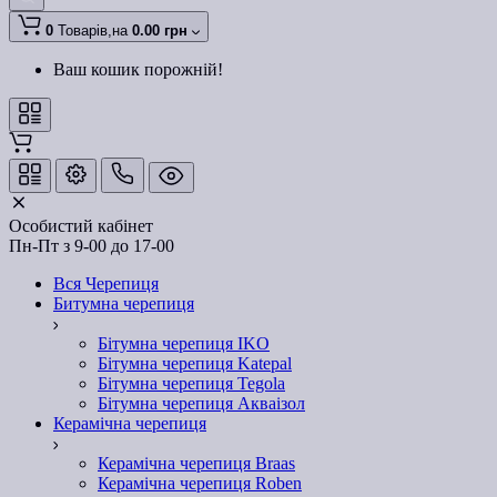
0
Товарів,
на
0.00 грн
Ваш кошик порожній!
Особистий кабінет
Пн-Пт з 9-00 до 17-00
Вся Черепиця
Битумна черепиця
Бітумна черепиця IKO
Бітумна черепиця Katepal
Бітумна черепиця Tegola
Бітумна черепиця Акваізол
Керамічна черепиця
Керамічна черепиця Braas
Керамічна черепиця Roben