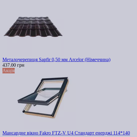
Металочерепиця Sapfir 0,50 мм Arcelor (Німеччина)
437.00 грн
Акція
Мансардне вікно Fakro FTZ-V U4 Стандарт енерджі 114*140