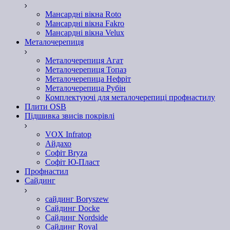
Мансардні вікна Roto
Мансардні вікна Fakro
Мансардні вікна Velux
Металочерепиця
Металочерепиця Агат
Металочерепиця Топаз
Металочерепица Нефріт
Металочерепица Рубін
Комплектуючі для металочерепиці профнастилу
Плити OSB
Підшивка звисів покрівлі
VOX Infratop
Айдахо
Софiт Bryza
Софiт Ю-Пласт
Профнастил
Сайдинг
сайдинг Boryszew
Сайдинг Docke
Сайдинг Nordside
Сайдинг Royal