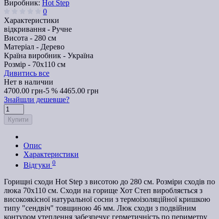
Виробник:
Hot Step
0
Характеристики
відкривання -
Ручне
Висота -
280 см
Матеріал -
Дерево
Країна виробник -
Україна
Розмір -
70х110 см
Дивитись все
Нет в наличии
4700.00 грн
-5 %
4465.00 грн
Знайшли дешевше?
Купити
Опис
Характеристики
0
Відгуки
Горищні сходи Hot Step з висотою до 280 см. Розміри сходів по
люка 70х110 см. Сходи на горище Хот Степ виробляється з
високоякісної натуральної сосни з термоізоляційної кришкою
типу "сендвіч" товщиною 46 мм. Люк сходи з подвійним
контуром утеплення забезпечує герметичність по периметру