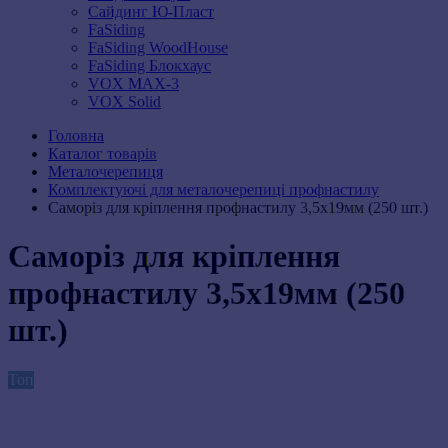
Сайдинг Ю-Пласт
FaSiding
FaSiding WoodHouse
FaSiding Блокхаус
VOX MAX-3
VOX Solid
Головна
Каталог товарів
Металочерепиця
Комплектуючі для металочерепиці профнастилу
Саморіз для кріплення профнастилу 3,5х19мм (250 шт.)
Саморіз для кріплення
профнастилу 3,5х19мм (250
шт.)
Топ