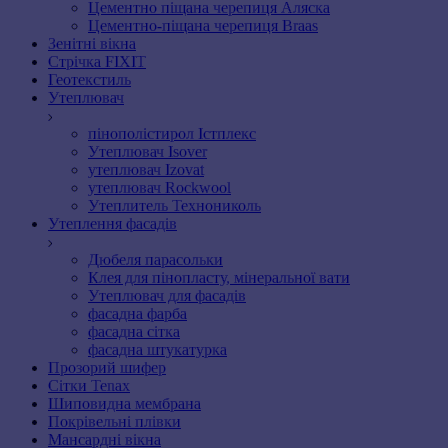
Цементно піщана черепиця Аляска
Цементно-піщана черепиця Braas
Зенітні вікна
Стрічка FIXIT
Геотекстиль
Утеплювач
пінополістирол Істплекс
Утеплювач Isover
утеплювач Izovat
утеплювач Rockwool
Утеплитель Технониколь
Утеплення фасадів
Дюбеля парасольки
Клея для пінопласту, мінеральної вати
Утеплювач для фасадів
фасадна фарба
фасадна сітка
фасадна штукатурка
Прозорий шифер
Сітки Tenax
Шиповидна мембрана
Покрівельні плівки
Мансардні вікна