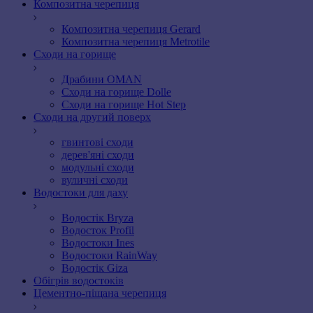
Композитна черепиця
Композитна черепиця Gerard
Композитна черепиця Metrotile
Сходи на горище
Драбини OMAN
Сходи на горище Dolle
Сходи на горище Hot Step
Сходи на другий поверх
гвинтові сходи
дерев'яні сходи
модульні сходи
вуличні сходи
Водостоки для даху
Водостік Bryza
Водосток Profil
Водостоки Ines
Водостоки RainWay
Водостік Giza
Обігрів водостоків
Цементно-піщана черепиця