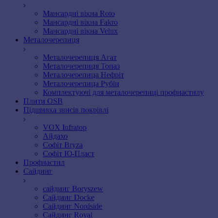
Мансардні вікна Roto
Мансардні вікна Fakro
Мансардні вікна Velux
Металочерепиця
Металочерепиця Агат
Металочерепиця Топаз
Металочерепица Нефріт
Металочерепица Рубін
Комплектуючі для металочерепиці профнастилу
Плити OSB
Підшивка звисів покрівлі
VOX Infratop
Айдахо
Софiт Bryza
Софiт Ю-Пласт
Профнастил
Сайдинг
сайдинг Boryszew
Сайдинг Docke
Сайдинг Nordside
Сайдинг Royal