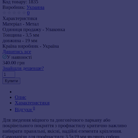
Код товару:
1835
Виробник:
Украина
0
Характеристики
Матеріал -
Метал
Одиниця продажу -
Упаковка
Товщина -
3,5 мм
довжина -
19 мм
Країна виробник -
Україна
Дивитись все
У наявності
340.00 грн
Знайшли дешевше?
Купити
Опис
Характеристики
0
Відгуки
Для зведення міцного та довговічного паркану або
покрівельного покриття з профнастилу критично важливо
вибирати правильні, якісні, надійні елементи кріплення.
Самонарізи для профнастилу 3,5х19 мм являють собою