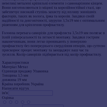
невеликі металеві кріпильні елементи з самонарізним кінцем.
Вони виготовляються із міцної та корозійностійкої сталі, що
забезпечує високий ступінь захисту від впливу зовнішніх
факторів, таких як волога, іржа та корозія. Завдяки своїй
надійності та довговічності, шурупи 3,5х19 мм є оптимальним
рішенням для кріплення профнастилу.
Головна перевага саморізів для профлиста 3,5х19 мм полягає в
їхній універсальності та легкості монтажу. Завдяки гострим
наконечникам, вони легко проникають у поверхню
профнастилу без попереднього свердління отворів, що суттєво
прискорює процес монтажу та заощаджує ваш час та
зусилля. Колір саморізів підбирається під колір профнастилу.
Характеристики
Матеріал
Метал
Одиниця продажу
Упаковка
Товщина
3,5 мм
довжина
19 мм
Країна виробник
Україна
Написати відгук
ім'я
Оцінка