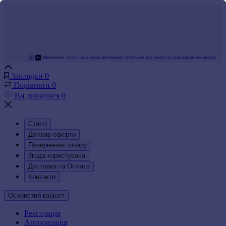
Закладки
0
Порівняти
0
Ви дивилися
0
Статті
Договір оферти
Повернення товару
Угода користувача
Доставка та Оплата
Контакти
Особистий кабінет
Реєстрація
Авторизація