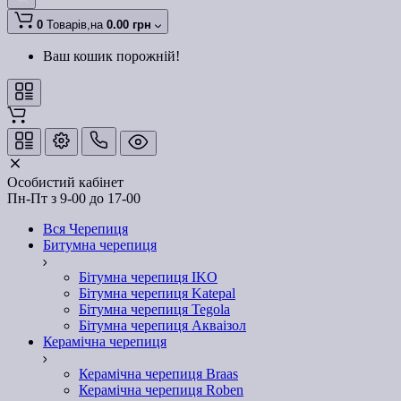
0
Товарів,
на
0.00 грн
Ваш кошик порожній!
Особистий кабінет
Пн-Пт з 9-00 до 17-00
Вся Черепиця
Битумна черепиця
Бітумна черепиця IKO
Бітумна черепиця Katepal
Бітумна черепиця Tegola
Бітумна черепиця Акваізол
Керамічна черепиця
Керамічна черепиця Braas
Керамічна черепиця Roben