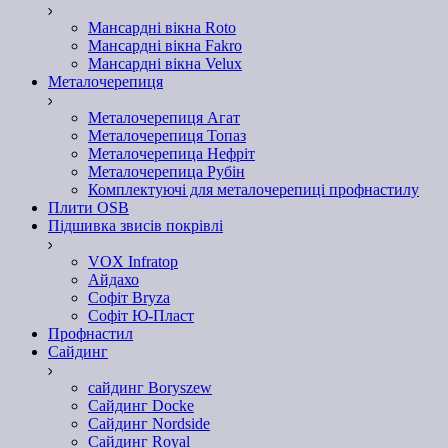
Мансардні вікна Roto
Мансардні вікна Fakro
Мансардні вікна Velux
Металочерепиця
Металочерепиця Агат
Металочерепиця Топаз
Металочерепица Нефріт
Металочерепица Рубін
Комплектуючі для металочерепиці профнастилу
Плити OSB
Підшивка звисів покрівлі
VOX Infratop
Айдахо
Софiт Bryza
Софiт Ю-Пласт
Профнастил
Сайдинг
сайдинг Boryszew
Сайдинг Docke
Сайдинг Nordside
Сайдинг Royal