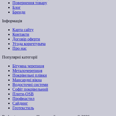
Повернення товару
Блог
Бренди
Інформація
Карта сайту
Контакти
Договір оферти
Угода коричтувача
Про нас
Популярні категорії
Бітумна черепиця
Металочерепиця
Покрівельні плівки
Мансардні вікна
Водосточні системи
Софіт покрівельний
Плити-OSB
Профнастил
Сайдинг
Геотекстиль