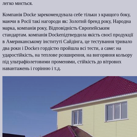
легко миється.
Компанія Docke зарекомендувала себе тільки з кращого боку,
маючи в Росії такі нагороди як: Золотий бренд року, Народна
марка, компанія року, Відповідність Європейським
стандартам. компанія Docke
підтвердила якість своєї продукції
в Американському інституті Сайдінга, це тестування тривало
два роки і Docke
з гордістю пройшла всі тести, а саме: на
ударостійкість, на теплове розширення, на вигоряння кольору
під ультрафіолетовими променями, стійкість до вітрових
навантажень і горінню і т.д.