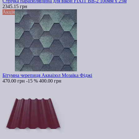
Стрічка параізоляційна для вікон FIXIT ВВ-2 100мм х 25м
2345.15 грн
Акція
Бітумна черепиця Акваізол Мозаїка Фіджі
470.00 грн
-15 %
400.00 грн