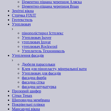
Цементно піщана черепиця Аляска
Цементно-піщана черепиця Braas
Зенітні вікна
Стрічка FIXIT
Геотекстиль
Утеплювач
пінополістирол Істплекс
Утеплювач Isover
утеплювач Izovat
утеплювач Rockwool
Утеплитель Технониколь
Утеплення фасадів
Дюбеля парасольки
Клея для пінопласту, мінеральної вати
Утеплювач для фасадів
фасадна фарба
фасадна сітка
фасадна штукатурка
Прозорий шифер
Сітки Tenax
Шиповидна мембрана
Покрівельні плівки
Мансардні вікна