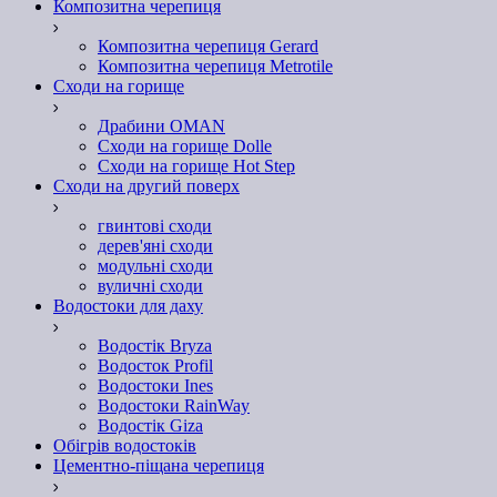
Композитна черепиця
Композитна черепиця Gerard
Композитна черепиця Metrotile
Сходи на горище
Драбини OMAN
Сходи на горище Dolle
Сходи на горище Hot Step
Сходи на другий поверх
гвинтові сходи
дерев'яні сходи
модульні сходи
вуличні сходи
Водостоки для даху
Водостік Bryza
Водосток Profil
Водостоки Ines
Водостоки RainWay
Водостік Giza
Обігрів водостоків
Цементно-піщана черепиця