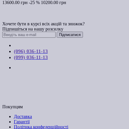
13600.00 грн
-25 %
10200.00 грн
Хочете бути в курсі всіх акцій та знижок?
Підпишіться на нашу розсилку
Підписатися
Контакти
(096) 036-11-13
(099) 036-11-13
м. Київ, вул. Соборна, 10-А
Графік роботи:
Пн-Пт з 9:00 до 17:00
Email: budpartner2003@gmail.com
Покупцям
Доставка
Гарантії
Політика конфеденційності