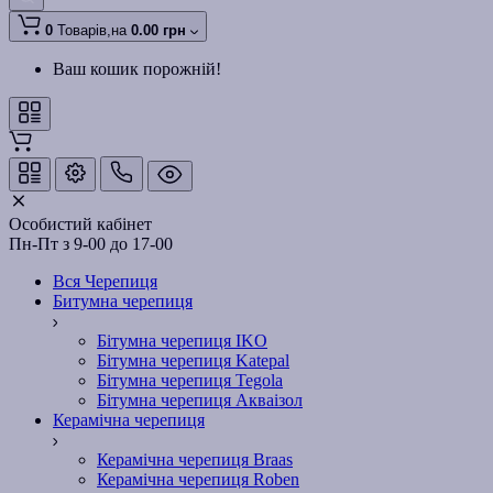
0
Товарів,
на
0.00 грн
Ваш кошик порожній!
Особистий кабінет
Пн-Пт з 9-00 до 17-00
Вся Черепиця
Битумна черепиця
Бітумна черепиця IKO
Бітумна черепиця Katepal
Бітумна черепиця Tegola
Бітумна черепиця Акваізол
Керамічна черепиця
Керамічна черепиця Braas
Керамічна черепиця Roben