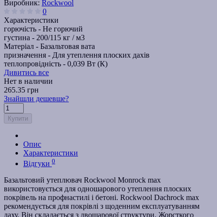
Виробник:
Rockwool
0
Характеристики
горючість -
Не горючий
густина -
200/115 кг / м3
Матеріал -
Базальтовая вата
призначення -
Для утеплення плоских дахів
теплопровідність -
0,039 Вт (К)
Дивитись все
Нет в наличии
265.35 грн
Знайшли дешевше?
Купити
Опис
Характеристики
0
Відгуки
Базальтовий утеплювач Rockwool Monrock max
використовується для одношарового утеплення плоских
покрівель на профнастилі і бетоні. Rockwool Dachrock max
рекомендується для покрівлі з щоденним експлуатуванням
даху. Він складається з двошарової структури. Жорсткого