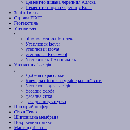
Цементно піщана черепиця Аляска
Цементно-піщана черепиця Braas
Зенітні вікна
Стрічка FIXIT
Геотекстиль
Утеплювач
пінополістирол Істплекс
Утеплювач Isover
утеплювач Izovat
утеплювач Rockwool
Утеплитель Технониколь
Утеплення фасадів
Дюбеля парасольки
Клея для пінопласту, мінеральної вати
Утеплювач для фасадів
фасадна фарба
фасадна сітка
фасадна штукатурка
Прозорий шифер
Сітки Tenax
Шиповидна мембрана
Покрівельні плівки
Мансардні вікна