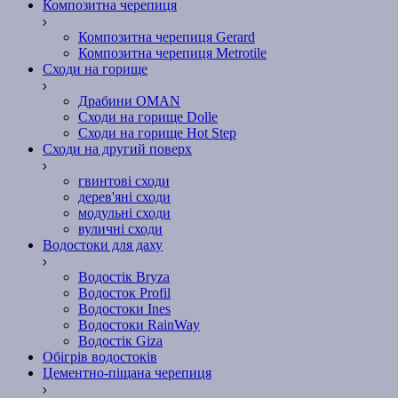
Композитна черепиця
Композитна черепиця Gerard
Композитна черепиця Metrotile
Сходи на горище
Драбини OMAN
Сходи на горище Dolle
Сходи на горище Hot Step
Сходи на другий поверх
гвинтові сходи
дерев'яні сходи
модульні сходи
вуличні сходи
Водостоки для даху
Водостік Bryza
Водосток Profil
Водостоки Ines
Водостоки RainWay
Водостік Giza
Обігрів водостоків
Цементно-піщана черепиця