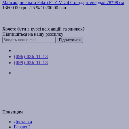
Мансардне вікно Fakro FTZ-V U4 Стандарт енерджі 78*98 см
13600.00 грн
-25 %
10200.00 грн
Хочете бути в курсі всіх акцій та знижок?
Підпишіться на нашу розсилку
Підписатися
Контакти
(096) 036-11-13
(099) 036-11-13
м. Київ, вул. Соборна, 10-А
Графік роботи:
Пн-Пт з 9:00 до 17:00
Email: budpartner2003@gmail.com
Покупцям
Доставка
Гарантії