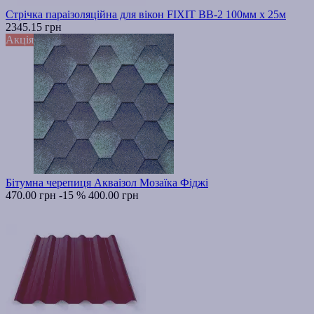
Стрічка параізоляційна для вікон FIXIT ВВ-2 100мм х 25м
2345.15 грн
Акція
Бітумна черепиця Акваізол Мозаїка Фіджі
470.00 грн
-15 %
400.00 грн