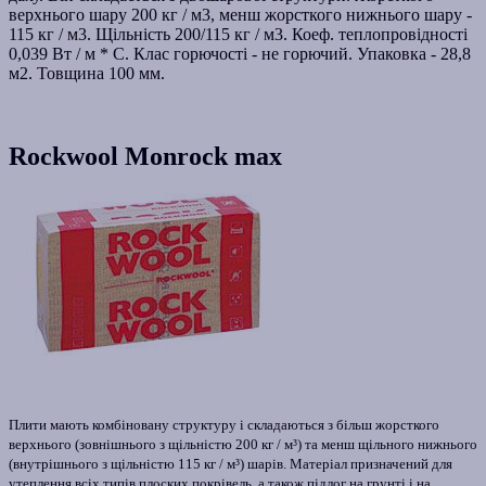
верхнього шару 200 кг / м3, менш жорсткого нижнього шару -
115 кг / м3. Щільність 200/115 кг / м3. Коеф. теплопровідності
0,039 Вт / м * С. Клас горючості - не горючий. Упаковка - 28,8
м2. Товщина 100 мм.
Rockwool Monrock max
Плити мають комбіновану структуру і складаються з більш жорсткого
верхнього (зовнішнього з щільністю 200 кг / м³) та менш щільного нижнього
(внутрішнього з щільністю 115 кг / м³) шарів. Матеріал призначений для
утеплення всіх типів плоских покрівель, а також підлог на грунті і на