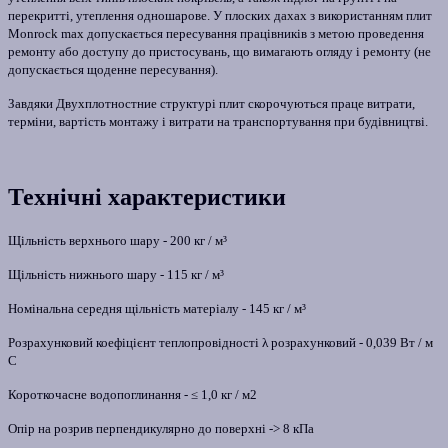
перекритті, утеплення одношарове. У плоских дахах з використанням плит
Monrock max допускається пересування працівників з метою проведення
ремонту або доступу до пристосувань, що вимагають огляду і ремонту (не
допускається щоденне пересування).
Завдяки Двухплотностние структурі плит скорочуються праце витрати,
терміни, вартість монтажу і витрати на транспортування при будівництві.
Технічні характеристики
Щільність верхнього шару - 200 кг / м³
Щільність нижнього шару - 115 кг / м³
Номінальна середня щільність матеріалу - 145 кг / м³
Розрахунковий коефіцієнт теплопровідності λ розрахунковий - 0,039 Вт / м
С
Короткочасне водопоглинання - ≤ 1,0 кг / м2
Опір на розрив перпендикулярно до поверхні -> 8 кПа