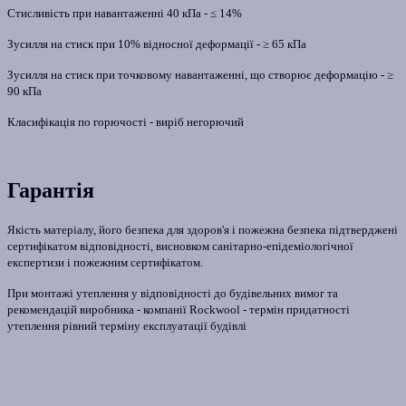
Стисливість при навантаженні 40 кПа - ≤ 14%
Зусилля на стиск при 10% відносної деформації - ≥ 65 кПа
Зусилля на стиск при точковому навантаженні, що створює деформацію - ≥
90 кПа
Класифікація по горючості - виріб негорючий
Гарантія
Якість матеріалу, його безпека для здоров'я і пожежна безпека підтверджені
сертифікатом відповідності, висновком санітарно-епідеміологічної
експертизи і пожежним сертифікатом.
При монтажі утеплення у відповідності до будівельних вимог та
рекомендацій виробника - компанії Rockwool - термін придатності
утеплення рівний терміну експлуатації будівлі