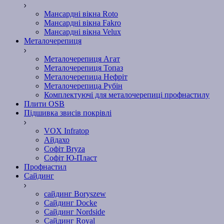
Мансардні вікна Roto
Мансардні вікна Fakro
Мансардні вікна Velux
Металочерепиця
Металочерепиця Агат
Металочерепиця Топаз
Металочерепица Нефріт
Металочерепица Рубін
Комплектуючі для металочерепиці профнастилу
Плити OSB
Підшивка звисів покрівлі
VOX Infratop
Айдахо
Софiт Bryza
Софiт Ю-Пласт
Профнастил
Сайдинг
сайдинг Boryszew
Сайдинг Docke
Сайдинг Nordside
Сайдинг Royal