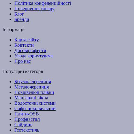
Політика конфеденційності
Повернення товару
Блог
Бренди
Інформація
Карта сайту
Контакти
Договір оферти
Угода коричтувача
Про нас
Популярні категорії
Бітумна черепиця
Металочерепиця
Покрівельні плівки
Мансардні вікна
Водосточні системи
Софіт покрівельний
Плити-OSB
Профнастил
Сайдинг
Геотекстиль