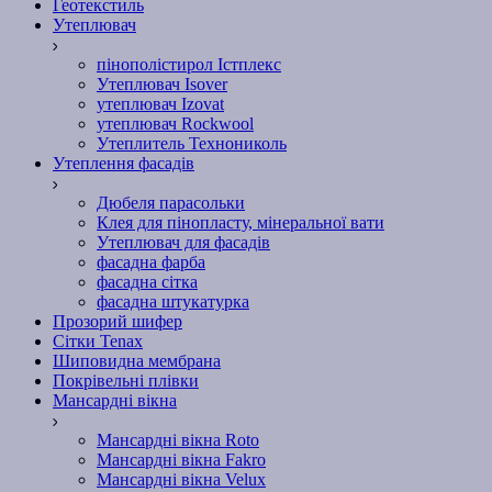
Геотекстиль
Утеплювач
пінополістирол Істплекс
Утеплювач Isover
утеплювач Izovat
утеплювач Rockwool
Утеплитель Технониколь
Утеплення фасадів
Дюбеля парасольки
Клея для пінопласту, мінеральної вати
Утеплювач для фасадів
фасадна фарба
фасадна сітка
фасадна штукатурка
Прозорий шифер
Сітки Tenax
Шиповидна мембрана
Покрівельні плівки
Мансардні вікна
Мансардні вікна Roto
Мансардні вікна Fakro
Мансардні вікна Velux