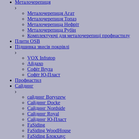
Металочерепиця
Металочерепиця Агат
Металочерепиця Топаз
Металочерепица Нефріт
Металочерепица Рубін
Комплектуючі для металочерепиці профнастилу
Плити OSB
Підшивка звисів покрівлі
VOX Infratop
Айдахо
Софiт Bryza
Софiт Ю-Пласт
Профнастил
Сайдинг
сайдинг Boryszew
Сайдинг Docke
Сайдинг Nordside
Сайдинг Royal
Сайдинг Ю-Пласт
FaSiding
FaSiding WoodHouse
FaSiding Блокхаус