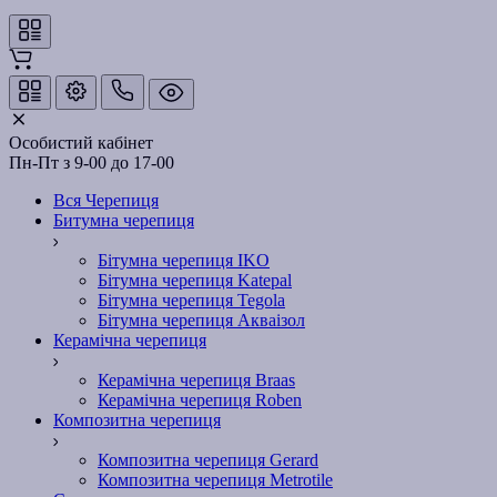
Особистий кабінет
Пн-Пт з 9-00 до 17-00
Вся Черепиця
Битумна черепиця
Бітумна черепиця IKO
Бітумна черепиця Katepal
Бітумна черепиця Tegola
Бітумна черепиця Акваізол
Керамічна черепиця
Керамічна черепиця Braas
Керамічна черепиця Roben
Композитна черепиця
Композитна черепиця Gerard
Композитна черепиця Metrotile