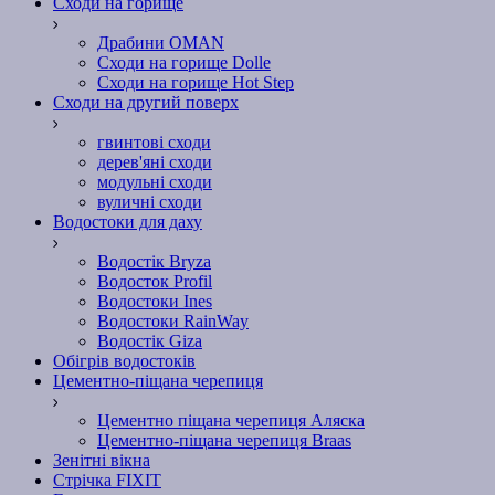
Сходи на горище
Драбини OMAN
Сходи на горище Dolle
Сходи на горище Hot Step
Сходи на другий поверх
гвинтові сходи
дерев'яні сходи
модульні сходи
вуличні сходи
Водостоки для даху
Водостік Bryza
Водосток Profil
Водостоки Ines
Водостоки RainWay
Водостік Giza
Обігрів водостоків
Цементно-піщана черепиця
Цементно піщана черепиця Аляска
Цементно-піщана черепиця Braas
Зенітні вікна
Стрічка FIXIT