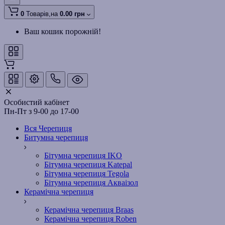
0
Товарів,
на
0.00 грн
Ваш кошик порожній!
Особистий кабінет
Пн-Пт з 9-00 до 17-00
Вся Черепиця
Битумна черепиця
Бітумна черепиця IKO
Бітумна черепиця Katepal
Бітумна черепиця Tegola
Бітумна черепиця Акваізол
Керамічна черепиця
Керамічна черепиця Braas
Керамічна черепиця Roben