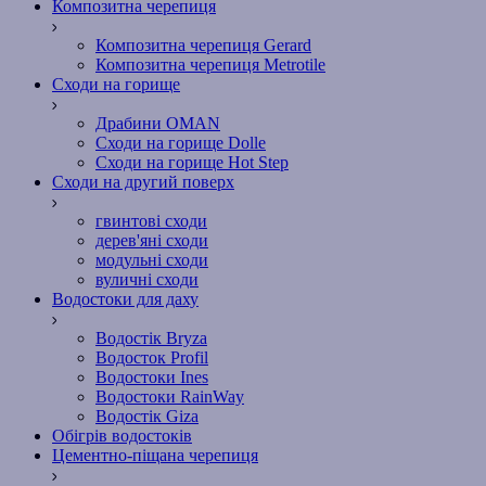
Композитна черепиця
Композитна черепиця Gerard
Композитна черепиця Metrotile
Сходи на горище
Драбини OMAN
Сходи на горище Dolle
Сходи на горище Hot Step
Сходи на другий поверх
гвинтові сходи
дерев'яні сходи
модульні сходи
вуличні сходи
Водостоки для даху
Водостік Bryza
Водосток Profil
Водостоки Ines
Водостоки RainWay
Водостік Giza
Обігрів водостоків
Цементно-піщана черепиця