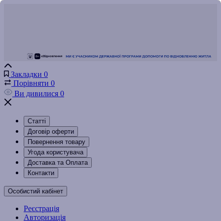
Закладки
0
Порівняти
0
Ви дивилися
0
Статті
Договір оферти
Повернення товару
Угода користувача
Доставка та Оплата
Контакти
Особистий кабінет
Реєстрація
Авторизація