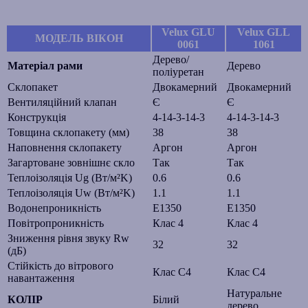
Velux GLU
Velux GLL
МОДЕЛЬ ВІКОН
0061
1061
Дерево/
Матеріал рами
Дерево
поліуретан
Склопакет
Двокамерний
Двокамерний
Вентиляційний клапан
Є
Є
Конструкція
4-14-3-14-3
4-14-3-14-3
Товщина склопакету (мм)
38
38
Наповнення склопакету
Аргон
Аргон
Загартоване зовнішнє скло
Так
Так
Теплоізоляція Ug (Вт/м²K)
0.6
0.6
Теплоізоляція Uw (Вт/м²K)
1.1
1.1
Водонепроникність
E1350
E1350
Повітропроникність
Клас 4
Клас 4
Зниження рівня звуку Rw
32
32
(дБ)
Стійкість до вітрового
Клас С4
Клас С4
навантаження
Натуральне
КОЛІР
Білий
дерево