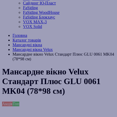
Сайдинг Ю-Пласт
FaSiding
FaSiding WoodHouse
FaSiding Блокхаус
VOX MAX-3
VOX Solid
Головна
Каталог товарів
Мансардні вікна
Мансардні вікна Velux
Мансардне вікно Velux Стандарт Плюс GLU 0061 MK04
(78*98 см)
Мансардне вікно Velux
Стандарт Плюс GLU 0061
MK04 (78*98 см)
Акція
Топ