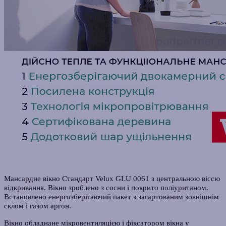
Мансардне вікно Стандарт Velux GLU 0061 з центральною віссю
відкривання. Вікно зроблено з сосни і покрито поліуританом.
Встановлено енергозберігаючий пакет з загартованим зовнішнім
склом і газом аргон.
Вікно обладнане мікровентиляцією і фіксатором вікна у