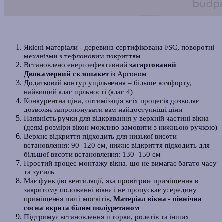
Якісні матеріали - д
еревина сертифікована FSC, поворотні
механізми з тефлоновим покриттям
Встановлено енергоефективний
загартований
Двокамерний склопакет
із Аргоном
Додатковий контур ущільнення – більше комфорту,
найвищий клас щільності (клас 4)
Конкурентна ціна, оптимізація всіх процесів дозволяє
дозволяє запропонувати вам найдоступніші ціни
Наявність ручки для відкривання у верхній частині вікна
(деякі розміри вікон можливо замовити з нижньою ручкою)
Верхнє відкриття підходить для низької висоти
встановлення: 90–120 см, нижнє відкриття підходить для
більшої висоти встановлення: 130–150 см
Простий процес монтажу вікна, що не вимагає багато часу
та зусиль
Має функцію вентиляції, яка провітрює приміщення в
закритому положенні вікна і не пропускає усередину
приміщення пил і москітів,
Матеріал вікна - північна
сосна вкрита білим поліуретаном
Підтримує встановлення шторки, ролетів та інших