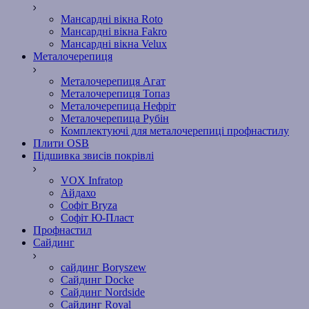
Мансардні вікна Roto
Мансардні вікна Fakro
Мансардні вікна Velux
Металочерепиця
Металочерепиця Агат
Металочерепиця Топаз
Металочерепица Нефріт
Металочерепица Рубін
Комплектуючі для металочерепиці профнастилу
Плити OSB
Підшивка звисів покрівлі
VOX Infratop
Айдахо
Софiт Bryza
Софiт Ю-Пласт
Профнастил
Сайдинг
сайдинг Boryszew
Сайдинг Docke
Сайдинг Nordside
Сайдинг Royal