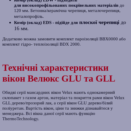
для
високопрофільованих покрівельних матеріалів
до
120 мм. Бетонна/керамічна черепиця, металочерепиця,
металопрофіль
.
плоскої черепиці
до
Комір (оклад) EDS - підійде для
16 мм.
Додатково можна замовити комплект пароізоляції BBX0000 або
комплект гідро- теплоізоляції BDX 2000.
Технічні характеристики
вікон Велюкс GLU та GLL
Обидві серії мансардних вікон Velux мають однокамерний
склопакет з газом аргон, матеріал та покриття рами вікон Velux
GLL дерево/прозорий лак, а серії вікон GLU дерево/білий
поліуретан. Вартість вікон, ціни та знижки дізнавайтеся у
менеджера. Всі вікна даної серії мають функцію
ThermoTechnology.