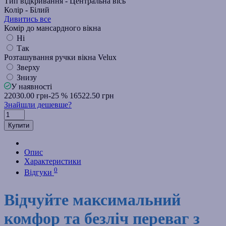
Тип відкривання -
Центральна вісь
Колір -
Білий
Дивитись все
Комір до мансардного вікна
Ні
Так
Розташування ручки вікна Velux
Зверху
Знизу
У наявності
22030.00 грн
-25 %
16522.50 грн
Знайшли дешевше?
Купити
Опис
Характеристики
0
Відгуки
Відчуйте максимальний
комфор та безліч переваг з