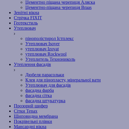
Цементно піщана черепиця Аляска
Цементно-піщана черепиця Braas
Зенітні вікна
Стрічка FIXIT
Геотекстиль
Утеплювач
пінополістирол Істплекс
Утеплювач Isover
утеплювач Izovat
утеплювач Rockwool
Утеплитель Технониколь
Утеплення фасадів
Дюбеля парасольки
Клея для пінопласту, мінеральної вати
Утеплювач для фасадів
фасадна фарба
фасадна сітка
фасадна штукатурка
Прозорий шифер
Сітки Tenax
Шиповидна мембрана
Покрівельні плівки
Мансардні вікна