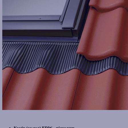
Комір (оклад) EDW -
підходить