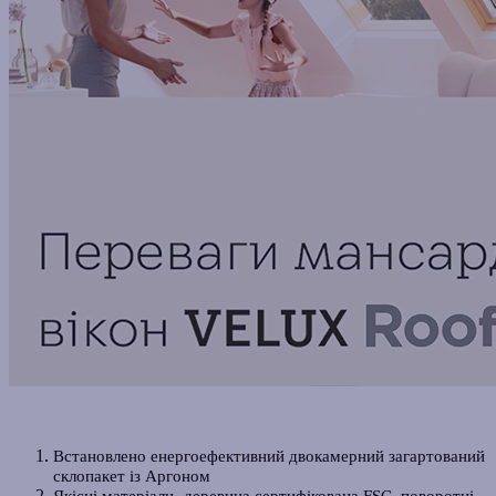
Встановлено енергоефективний двокамерний загартований
склопакет із Аргоном
Якісні матеріали -д
еревина сертифікована FSC, поворотні