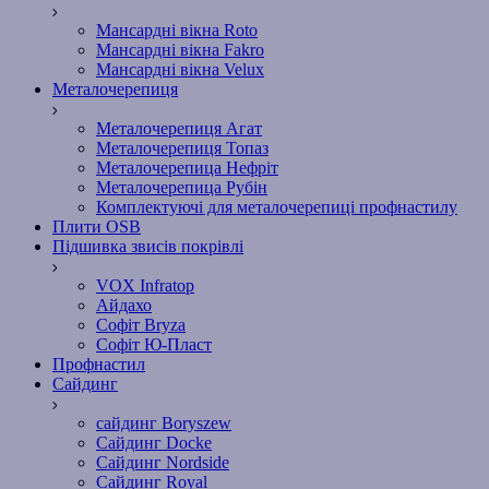
Мансардні вікна Roto
Мансардні вікна Fakro
Мансардні вікна Velux
Металочерепиця
Металочерепиця Агат
Металочерепиця Топаз
Металочерепица Нефріт
Металочерепица Рубін
Комплектуючі для металочерепиці профнастилу
Плити OSB
Підшивка звисів покрівлі
VOX Infratop
Айдахо
Софiт Bryza
Софiт Ю-Пласт
Профнастил
Сайдинг
сайдинг Boryszew
Сайдинг Docke
Сайдинг Nordside
Сайдинг Royal