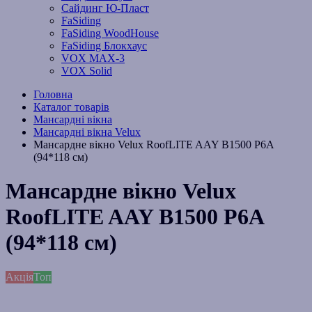
Сайдинг Ю-Пласт
FaSiding
FaSiding WoodHouse
FaSiding Блокхаус
VOX MAX-3
VOX Solid
Головна
Каталог товарів
Мансардні вікна
Мансардні вікна Velux
Мансардне вікно Velux RoofLITE AAY B1500 P6A
(94*118 см)
Мансардне вікно Velux
RoofLITE AAY B1500 P6A
(94*118 см)
Акція
Топ