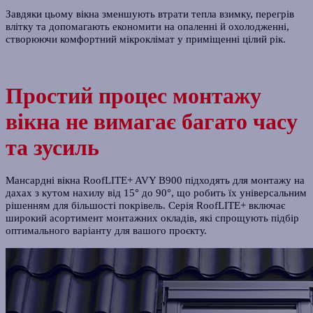
Завдяки цьому вікна зменшують втрати тепла взимку, перегрів
влітку та допомагають економити на опаленні й охолодженні,
створюючи комфортний мікроклімат у приміщенні цілий рік.
Простий процес монтажу
вікна не вимагає багато часу
та зусиль
Мансардні вікна RoofLITE+ AVY B900 підходять для монтажу на
дахах з кутом нахилу від 15° до 90°, що робить їх універсальним
рішенням для більшості покрівель. Серія RoofLITE+ включає
широкий асортимент монтажних окладів, які спрощують підбір
оптимального варіанту для вашого проєкту.