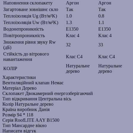
Наповнення склопакету
Аргон
Аргон
Загартоване зовнішнє скло
Так
Так
Теплоізоляція Ug (Вт/м²K)
1.0
0.8
Теплоізоляція Uw (Вт/м²K)
1.3
1.1
Водонепроникність
E1350
E1350
Повітропроникність
Клас 4
Клас 4
Зниження рівня звуку Rw
32
33
(дБ)
Стійкість до вітрового
Клас С4
Клас С4
навантаження
Натуральне
Натуральне
КОЛІР
дерево
дерево
Характеристики
Вентиляційний клапан
Немає
Матеріал
Дерево
Склопакет
Двокамерний енергозберігаючий
Тип відкривання
Центральна вісь
Колір
Натуральне дерево
Країна виробник
Данія
Розмір
94 * 118
Серія
RoofLITE AAY B1500
Тип
Мансардне вікно
Написати відгук