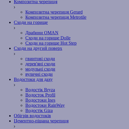
Композитна черепиця
Композитна черепиця Gerard
Композитна черепиця Metrotile
Сходи на горище
Драбини OMAN
Сходи на горище Dolle
Сходи на горище Hot Step
Сходи на другий поверх
гвинтові сходи
дерев'яні сходи
модульні сходи
вуличні сходи
Водостоки для даху
Водостік Bryza
Водосток Profil
Водостоки Ines
Водостоки RainWay
Водостік Giza
Обігрів водостоків
Цементно-піщана черепиця