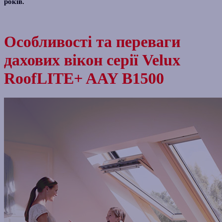
років.
Особливості та переваги
дахових вікон серії Velux
RoofLITE+ AAY B1500