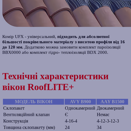
Комір UFX - універсальний,
підходить для абсолютної
більшості покрівельного матеріалу з висотою профіля від 16
до 120 мм.
Додатково можна замовити комплект пароізоляції
BBX0000 або комплект гідро- теплоізоляції BDX 2000.
Технічні характеристики
вікон RoofLITE+
МОДЕЛЬ ВІКОН
AVY B900
AAY B1500
Склопакет
Однокамерний
Двокамерний
Вентиляційний клапан
Є
Немає
Конструкція
4-16-4
4-12-3-12-3
Товщина склопакету (мм)
24
34