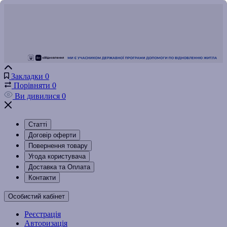
Закладки
0
Порівняти
0
Ви дивилися
0
Статті
Договір оферти
Повернення товару
Угода користувача
Доставка та Оплата
Контакти
Особистий кабінет
Реєстрація
Авторизація