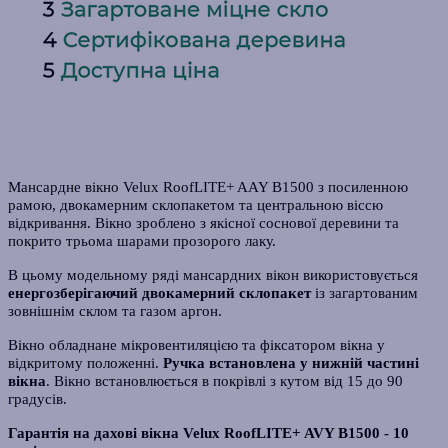
Мансардне вікно Velux RoofLITE+ AAY B1500 з посиленною
рамою, двокамерним склопакетом та центральною віссю
відкривання. Вікно зроблено з якісної соснової деревини та
покрито трьома шарами прозорого лаку.
В цьому модельному ряді мансардних вікон використовується
енергозберігаючий двокамерний склопакет
із загартованим
зовнішнім склом та газом аргон.
Вікно обладнане мікровентиляцією та фіксатором вікна у
відкритому положенні.
Ручка встановлена у нижній частині
вікна
. Вікно встановлюється в покрівлі з кутом від 15 до 90
градусів.
Гарантія на дахові вікна Velux RoofLITE+ AVY B1500 - 10