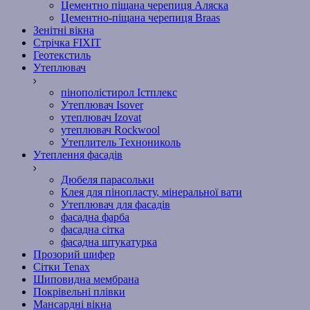
Цементно піщана черепиця Аляска
Цементно-піщана черепиця Braas
Зенітні вікна
Стрічка FIXIT
Геотекстиль
Утеплювач
пінополістирол Істплекс
Утеплювач Isover
утеплювач Izovat
утеплювач Rockwool
Утеплитель Технониколь
Утеплення фасадів
Дюбеля парасольки
Клея для пінопласту, мінеральної вати
Утеплювач для фасадів
фасадна фарба
фасадна сітка
фасадна штукатурка
Прозорий шифер
Сітки Tenax
Шиповидна мембрана
Покрівельні плівки
Мансардні вікна