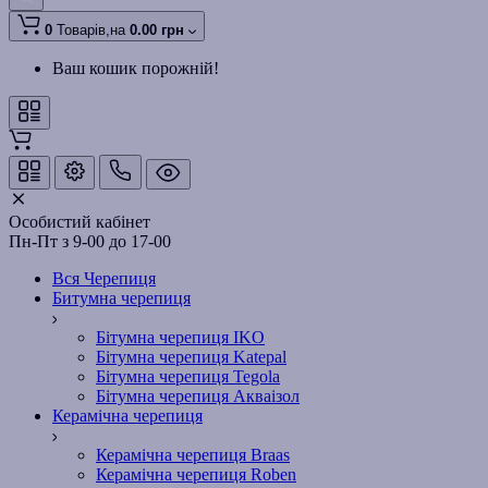
0
Товарів,
на
0.00 грн
Ваш кошик порожній!
Особистий кабінет
Пн-Пт з 9-00 до 17-00
Вся Черепиця
Битумна черепиця
Бітумна черепиця IKO
Бітумна черепиця Katepal
Бітумна черепиця Tegola
Бітумна черепиця Акваізол
Керамічна черепиця
Керамічна черепиця Braas
Керамічна черепиця Roben