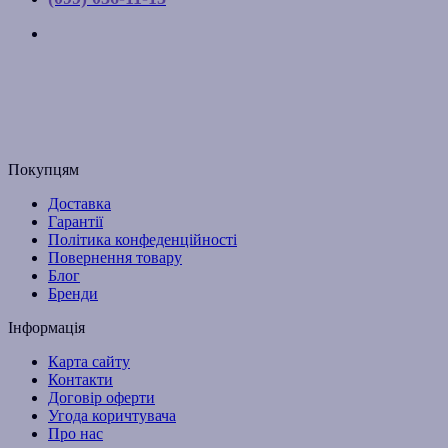
м. Київ, вул. Соборна, 10-А
Графік роботи:
Пн-Пт з 9:00 до 17:00
Email: budpartner2003@gmail.com
Покупцям
Доставка
Гарантії
Політика конфеденційності
Повернення товару
Блог
Бренди
Інформація
Карта сайту
Контакти
Договір оферти
Угода коричтувача
Про нас