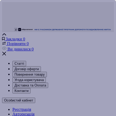
Закладки
0
Порівняти
0
Ви дивилися
0
Статті
Договір оферти
Повернення товару
Угода користувача
Доставка та Оплата
Контакти
Особистий кабінет
Реєстрація
Авторизація