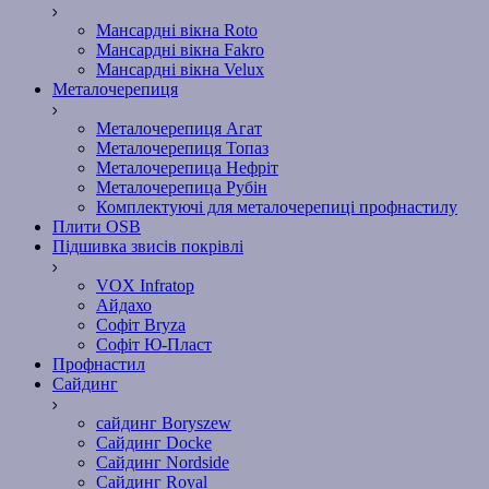
Мансардні вікна Roto
Мансардні вікна Fakro
Мансардні вікна Velux
Металочерепиця
Металочерепиця Агат
Металочерепиця Топаз
Металочерепица Нефріт
Металочерепица Рубін
Комплектуючі для металочерепиці профнастилу
Плити OSB
Підшивка звисів покрівлі
VOX Infratop
Айдахо
Софiт Bryza
Софiт Ю-Пласт
Профнастил
Сайдинг
сайдинг Boryszew
Сайдинг Docke
Сайдинг Nordside
Сайдинг Royal