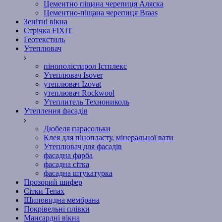
Цементно піщана черепиця Аляска
Цементно-піщана черепиця Braas
Зенітні вікна
Стрічка FIXIT
Геотекстиль
Утеплювач
пінополістирол Істплекс
Утеплювач Isover
утеплювач Izovat
утеплювач Rockwool
Утеплитель Технониколь
Утеплення фасадів
Дюбеля парасольки
Клея для пінопласту, мінеральної вати
Утеплювач для фасадів
фасадна фарба
фасадна сітка
фасадна штукатурка
Прозорий шифер
Сітки Tenax
Шиповидна мембрана
Покрівельні плівки
Мансардні вікна