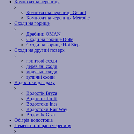
Композитна черепиця
Композитна черепиця Gerard
Композитна черепиця Metrotile
Сходи на горище
Драбини OMAN
Сходи на горище Dolle
Сходи на горище Hot Step
Сходи на другий поверх
гвинтові сходи
дерев'яні сходи
модульні сходи
вуличні сходи
Водостоки для даху
Водостік Bryza
Водосток Profil
Водостоки Ines
Водостоки RainWay
Водостік Giza
Обігрів водостоків
Цементно-піщана черепиця