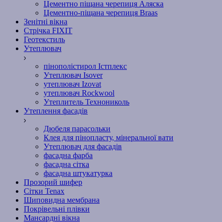
Цементно піщана черепиця Аляска
Цементно-піщана черепиця Braas
Зенітні вікна
Стрічка FIXIT
Геотекстиль
Утеплювач
пінополістирол Істплекс
Утеплювач Isover
утеплювач Izovat
утеплювач Rockwool
Утеплитель Технониколь
Утеплення фасадів
Дюбеля парасольки
Клея для пінопласту, мінеральної вати
Утеплювач для фасадів
фасадна фарба
фасадна сітка
фасадна штукатурка
Прозорий шифер
Сітки Tenax
Шиповидна мембрана
Покрівельні плівки
Мансардні вікна