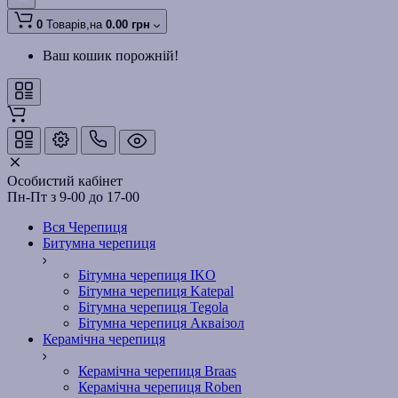
0
Товарів,
на
0.00 грн
Ваш кошик порожній!
Особистий кабінет
Пн-Пт з 9-00 до 17-00
Вся Черепиця
Битумна черепиця
Бітумна черепиця IKO
Бітумна черепиця Katepal
Бітумна черепиця Tegola
Бітумна черепиця Акваізол
Керамічна черепиця
Керамічна черепиця Braas
Керамічна черепиця Roben