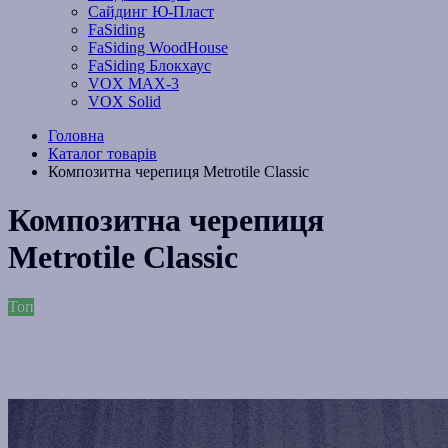
Сайдинг Ю-Пласт
FaSiding
FaSiding WoodHouse
FaSiding Блокхаус
VOX MAX-3
VOX Solid
Головна
Каталог товарів
Композитна черепиця Metrotile Classic
Композитна черепиця
Metrotile Classic
Топ