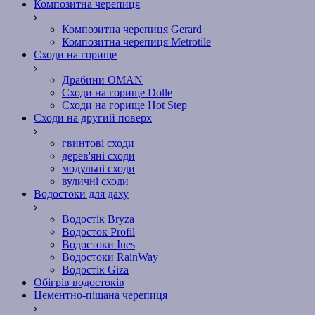
Композитна черепиця
Композитна черепиця Gerard
Композитна черепиця Metrotile
Сходи на горище
Драбини OMAN
Сходи на горище Dolle
Сходи на горище Hot Step
Сходи на другий поверх
гвинтові сходи
дерев'яні сходи
модульні сходи
вуличні сходи
Водостоки для даху
Водостік Bryza
Водосток Profil
Водостоки Ines
Водостоки RainWay
Водостік Giza
Обігрів водостоків
Цементно-піщана черепиця