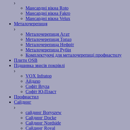
Мансардні вікна Roto
Мансардні вікна Fakro
Мансардні вікна Velux
Металочерепиця
Металочерепиця Агат
Металочерепиця Топаз
Металочерепица Нефріт
Металочерепица Рубін
Комплектуючі для металочерепиці профнастилу
Плити OSB
Підшивка звисів покрівлі
VOX Infratop
Айдахо
Софiт Bryza
Софiт Ю-Пласт
Профнастил
Сайдинг
сайдинг Boryszew
Сайдинг Docke
Сайдинг Nordside
Сайдинг Royal