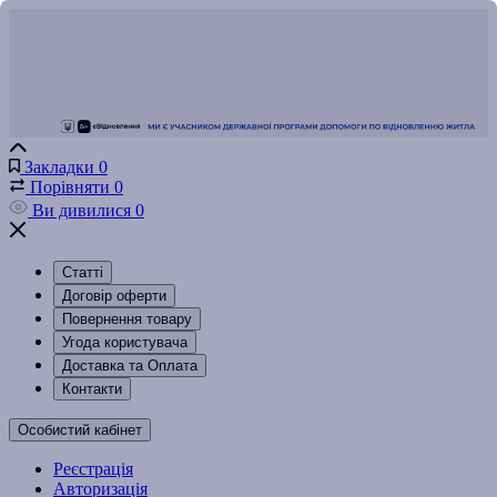
Закладки
0
Порівняти
0
Ви дивилися
0
Статті
Договір оферти
Повернення товару
Угода користувача
Доставка та Оплата
Контакти
Особистий кабінет
Реєстрація
Авторизація