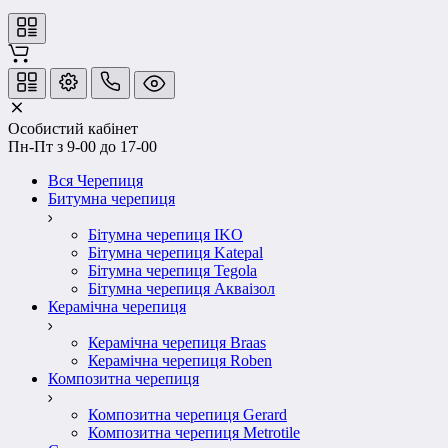
Особистий кабінет
Пн-Пт з 9-00 до 17-00
Вся Черепиця
Битумна черепиця
Бітумна черепиця IKO
Бітумна черепиця Katepal
Бітумна черепиця Tegola
Бітумна черепиця Акваізол
Керамічна черепиця
Керамічна черепиця Braas
Керамічна черепиця Roben
Композитна черепиця
Композитна черепиця Gerard
Композитна черепиця Metrotile