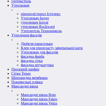
Геотекстиль
Утеплювач
пінополістирол Істплекс
Утеплювач Isover
утеплювач Izovat
утеплювач Rockwool
Утеплитель Технониколь
Утеплення фасадів
Дюбеля парасольки
Клея для пінопласту, мінеральної вати
Утеплювач для фасадів
фасадна фарба
фасадна сітка
фасадна штукатурка
Прозорий шифер
Сітки Tenax
Шиповидна мембрана
Покрівельні плівки
Мансардні вікна
Мансардні вікна Roto
Мансардні вікна Fakro
Мансардні вікна Velux