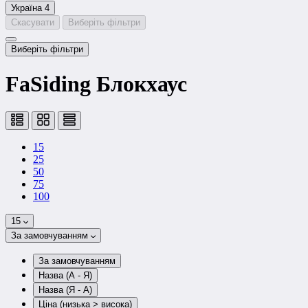
Україна
4
Скасувати
Виберіть фільтри
Виберіть фільтри
FaSiding Блокхаус
15
25
50
75
100
15
За замовчуванням
За замовчуванням
Назва (А - Я)
Назва (Я - А)
Ціна (низька > висока)