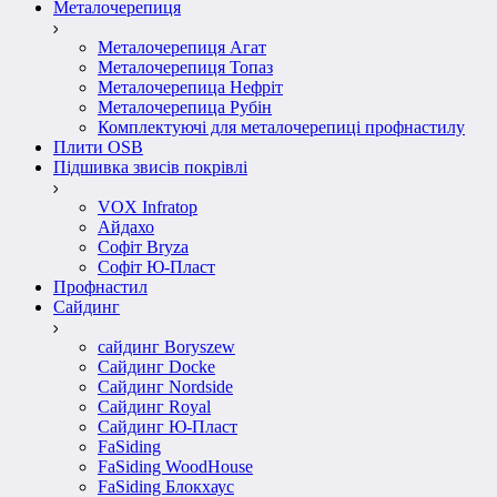
Металочерепиця
Металочерепиця Агат
Металочерепиця Топаз
Металочерепица Нефріт
Металочерепица Рубін
Комплектуючі для металочерепиці профнастилу
Плити OSB
Підшивка звисів покрівлі
VOX Infratop
Айдахо
Софiт Bryza
Софiт Ю-Пласт
Профнастил
Сайдинг
сайдинг Boryszew
Сайдинг Docke
Сайдинг Nordside
Сайдинг Royal
Сайдинг Ю-Пласт
FaSiding
FaSiding WoodHouse
FaSiding Блокхаус