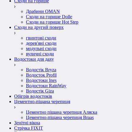
Сходи на горище
Драбини OMAN
Сходи на горище Dolle
Сходи на горище Hot Step
Сходи на другий поверх
гвинтові сходи
дерев'яні сходи
модульні сходи
вуличні сходи
Водостоки для даху
Водостік Bryza
Водосток Profil
Водостоки Ines
Водостоки RainWay
Водостік Giza
Обігрів водостоків
Цементно-піщана черепиця
Цементно піщана черепиця Аляска
Цементно-піщана черепиця Braas
Зенітні вікна
Стрічка FIXIT