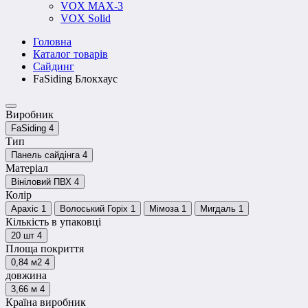
VOX MAX-3
VOX Solid
Головна
Каталог товарів
Сайдинг
FaSiding Блокхаус
Виробник
FaSiding
4
Тип
Панель сайдінга
4
Матеріал
Вініловий ПВХ
4
Колір
Арахіс
1
Волоський Горіх
1
Мімоза
1
Мигдаль
1
Кількість в упаковці
20 шт
4
Площа покриття
0,84 м2
4
довжина
3,66 м
4
Країна виробник