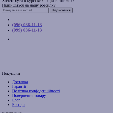
Хочете бути в курсі всіх акцій та знижок?
Підпишіться на нашу розсилку
Підписатися
Контакти
(096) 036-11-13
(099) 036-11-13
м. Київ, вул. Соборна, 10-А
Графік роботи:
Пн-Пт з 9:00 до 17:00
Email: budpartner2003@gmail.com
Покупцям
Доставка
Гарантії
Політика конфеденційності
Повернення товару
Блог
Бренди