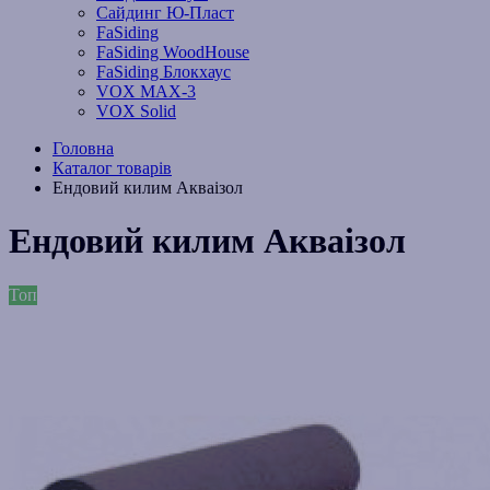
Сайдинг Ю-Пласт
FaSiding
FaSiding WoodHouse
FaSiding Блокхаус
VOX MAX-3
VOX Solid
Головна
Каталог товарів
Ендовий килим Акваізол
Ендовий килим Акваізол
Топ