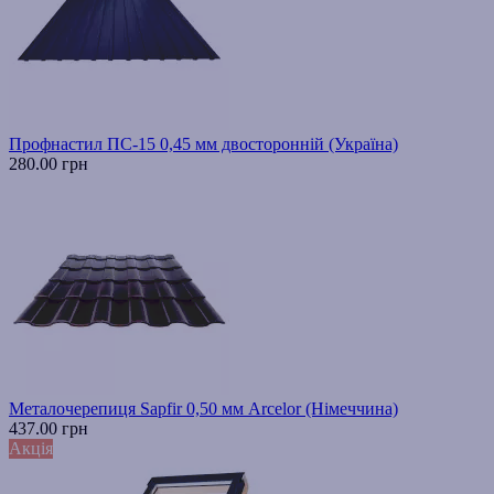
Профнастил ПС-15 0,45 мм двосторонній (Україна)
280.00 грн
Металочерепиця Sapfir 0,50 мм Arcelor (Німеччина)
437.00 грн
Акція