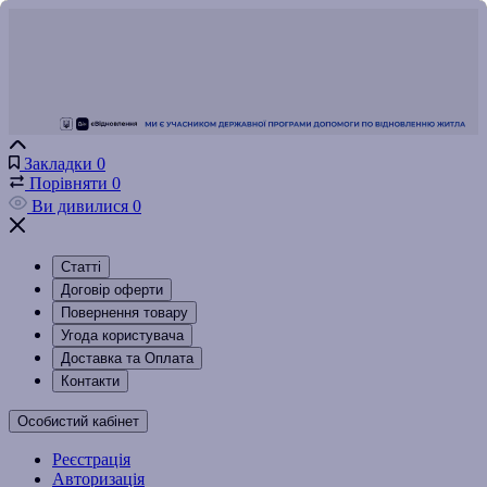
Закладки
0
Порівняти
0
Ви дивилися
0
Статті
Договір оферти
Повернення товару
Угода користувача
Доставка та Оплата
Контакти
Особистий кабінет
Реєстрація
Авторизація