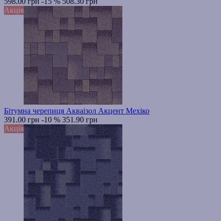
598.00 грн
-15 %
508.30 грн
Акція
Бітумна черепиця Акваізол Акцент Мехіко
391.00 грн
-10 %
351.90 грн
Акція