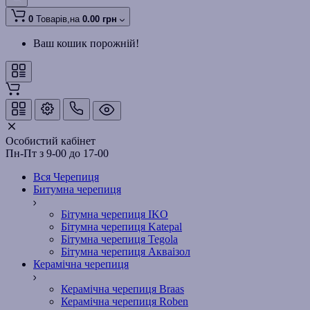
0
Товарів,
на
0.00 грн
Ваш кошик порожній!
Особистий кабінет
Пн-Пт з 9-00 до 17-00
Вся Черепиця
Битумна черепиця
Бітумна черепиця IKO
Бітумна черепиця Katepal
Бітумна черепиця Tegola
Бітумна черепиця Акваізол
Керамічна черепиця
Керамічна черепиця Braas
Керамічна черепиця Roben