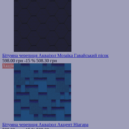
Бітумна черепиця Акваізол Мозаїка Гавайський пісок
598.00 грн
-15 %
508.30 грн
Акція
Бітумна черепиця Акваізол Акцент Нiагара