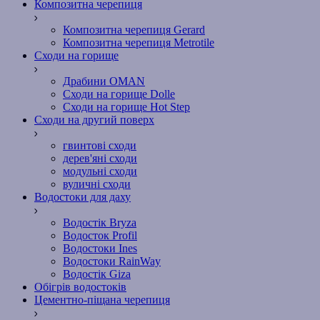
Композитна черепиця
Композитна черепиця Gerard
Композитна черепиця Metrotile
Сходи на горище
Драбини OMAN
Сходи на горище Dolle
Сходи на горище Hot Step
Сходи на другий поверх
гвинтові сходи
дерев'яні сходи
модульні сходи
вуличні сходи
Водостоки для даху
Водостік Bryza
Водосток Profil
Водостоки Ines
Водостоки RainWay
Водостік Giza
Обігрів водостоків
Цементно-піщана черепиця