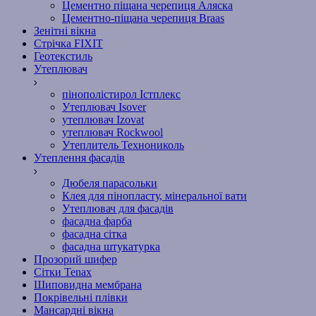
Цементно піщана черепиця Аляска
Цементно-піщана черепиця Braas
Зенітні вікна
Стрічка FIXIT
Геотекстиль
Утеплювач
пінополістирол Істплекс
Утеплювач Isover
утеплювач Izovat
утеплювач Rockwool
Утеплитель Технониколь
Утеплення фасадів
Дюбеля парасольки
Клея для пінопласту, мінеральної вати
Утеплювач для фасадів
фасадна фарба
фасадна сітка
фасадна штукатурка
Прозорий шифер
Сітки Tenax
Шиповидна мембрана
Покрівельні плівки
Мансардні вікна