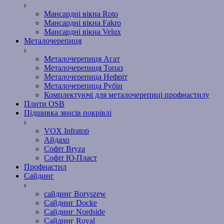
Мансардні вікна Roto
Мансардні вікна Fakro
Мансардні вікна Velux
Металочерепиця
Металочерепиця Агат
Металочерепиця Топаз
Металочерепица Нефріт
Металочерепица Рубін
Комплектуючі для металочерепиці профнастилу
Плити OSB
Підшивка звисів покрівлі
VOX Infratop
Айдахо
Софiт Bryza
Софiт Ю-Пласт
Профнастил
Сайдинг
сайдинг Boryszew
Сайдинг Docke
Сайдинг Nordside
Сайдинг Royal