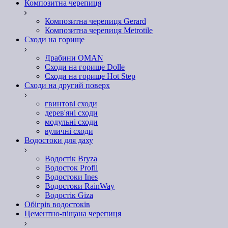
Композитна черепиця
Композитна черепиця Gerard
Композитна черепиця Metrotile
Сходи на горище
Драбини OMAN
Сходи на горище Dolle
Сходи на горище Hot Step
Сходи на другий поверх
гвинтові сходи
дерев'яні сходи
модульні сходи
вуличні сходи
Водостоки для даху
Водостік Bryza
Водосток Profil
Водостоки Ines
Водостоки RainWay
Водостік Giza
Обігрів водостоків
Цементно-піщана черепиця