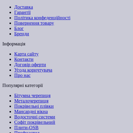
Доставка
Гарантії
Політика конфеденційності
Повернення товару
Блог
Бренди
Інформація
Карта сайту
Контакти
Договір оферти
Угода коричтувача
Про нас
Популярні категорії
Бітумна черепиця
Металочерепиця
Покрівельні плівки
Мансардні вікна
Водосточні системи
Софіт покрівельний
Плити-OSB
Профнастил