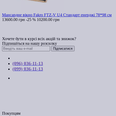
Мансардне вікно Fakro FTZ-V U4 Стандарт енерджі 78*98 см
13600.00 грн
-25 %
10200.00 грн
Хочете бути в курсі всіх акцій та знижок?
Підпишіться на нашу розсилку
Підписатися
Контакти
(096) 036-11-13
(099) 036-11-13
м. Київ, вул. Соборна, 10-А
Графік роботи:
Пн-Пт з 9:00 до 17:00
Email: budpartner2003@gmail.com
Покупцям