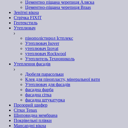
Цементно піщана черепиця Аляска
Цементно-піщана черепиця Braas
Зенітні вікна
Стрічка FIXIT
Геотекстиль
Утеплювач
пінополістирол Істплекс
Утеплювач Isover
утеплювач Izovat
утеплювач Rockwool
Утеплитель Технониколь
Утеплення фасадів
Дюбеля парасольки
Клея для пінопласту, мінеральної вати
Утеплювач для фасадів
фасадна фарба
фасадна сітка
фасадна штукатурка
Прозорий шифер
Сітки Tenax
Шиповидна мембрана
Покрівельні плівки
Мансардні вікна