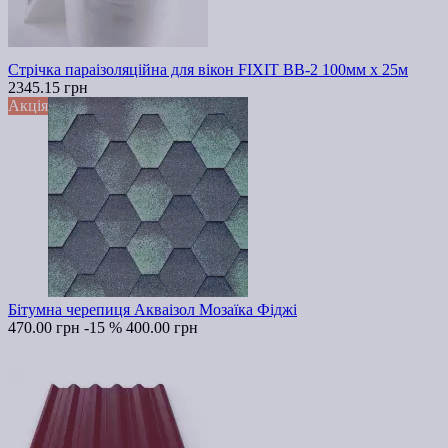
Стрічка параізоляційна для вікон FIXIT ВВ-2 100мм х 25м
2345.15 грн
Акція
Бітумна черепиця Акваізол Мозаїка Фіджі
470.00 грн
-15 %
400.00 грн