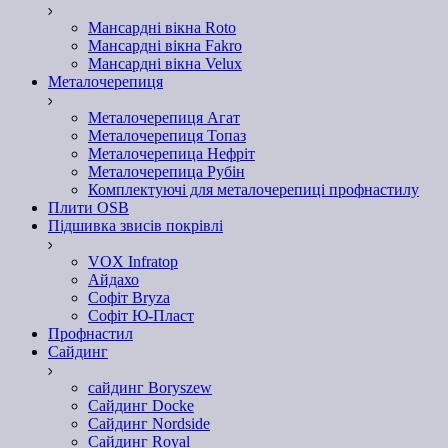
Мансардні вікна Roto
Мансардні вікна Fakro
Мансардні вікна Velux
Металочерепиця
Металочерепиця Агат
Металочерепиця Топаз
Металочерепица Нефріт
Металочерепица Рубін
Комплектуючі для металочерепиці профнастилу
Плити OSB
Підшивка звисів покрівлі
VOX Infratop
Айдахо
Софiт Bryza
Софiт Ю-Пласт
Профнастил
Сайдинг
сайдинг Boryszew
Сайдинг Docke
Сайдинг Nordside
Сайдинг Royal