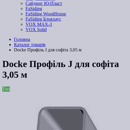
Сайдинг Ю-Пласт
FaSiding
FaSiding WoodHouse
FaSiding Блокхаус
VOX MAX-3
VOX Solid
Головна
Каталог товарів
Docke Профіль J для софіта 3,05 м
Docke Профіль J для софіта
3,05 м
Топ