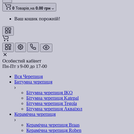
0
Товарів,
на
0.00 грн
Ваш кошик порожній!
Особистий кабінет
Пн-Пт з 9-00 до 17-00
Вся Черепиця
Битумна черепиця
Бітумна черепиця IKO
Бітумна черепиця Katepal
Бітумна черепиця Tegola
Бітумна черепиця Акваізол
Керамічна черепиця
Керамічна черепиця Braas
Керамічна черепиця Roben