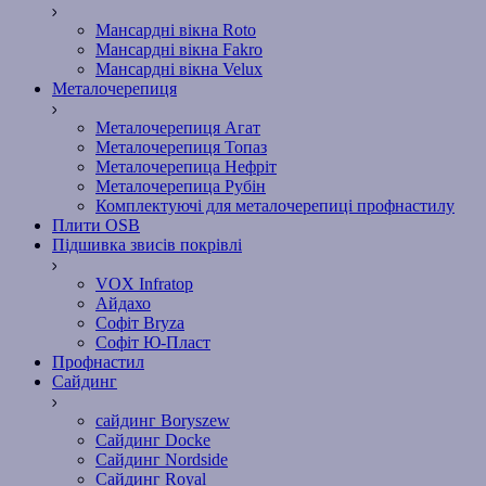
Мансардні вікна Roto
Мансардні вікна Fakro
Мансардні вікна Velux
Металочерепиця
Металочерепиця Агат
Металочерепиця Топаз
Металочерепица Нефріт
Металочерепица Рубін
Комплектуючі для металочерепиці профнастилу
Плити OSB
Підшивка звисів покрівлі
VOX Infratop
Айдахо
Софiт Bryza
Софiт Ю-Пласт
Профнастил
Сайдинг
сайдинг Boryszew
Сайдинг Docke
Сайдинг Nordside
Сайдинг Royal