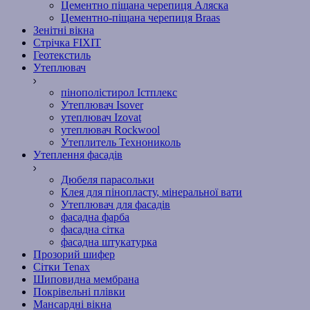
Цементно піщана черепиця Аляска
Цементно-піщана черепиця Braas
Зенітні вікна
Стрічка FIXIT
Геотекстиль
Утеплювач
пінополістирол Істплекс
Утеплювач Isover
утеплювач Izovat
утеплювач Rockwool
Утеплитель Технониколь
Утеплення фасадів
Дюбеля парасольки
Клея для пінопласту, мінеральної вати
Утеплювач для фасадів
фасадна фарба
фасадна сітка
фасадна штукатурка
Прозорий шифер
Сітки Tenax
Шиповидна мембрана
Покрівельні плівки
Мансардні вікна