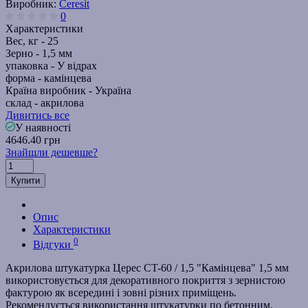
Виробник:
Ceresit
0
Характеристики
Вес, кг -
25
Зерно -
1,5 мм
упаковка -
У відрах
форма -
камінцева
Країна виробник -
Україна
склад -
акрилова
Дивитись все
У наявності
4646.40 грн
Знайшли дешевше?
Купити
Опис
Характеристики
0
Відгуки
Акрилова штукатурка Церес CT-60 / 1,5 "Камінцева" 1,5 мм
використовується для декоративного покриття з зернистою
фактурою як всередині і зовні різних приміщень.
Рекомендується використання штукатурки по бетонним,