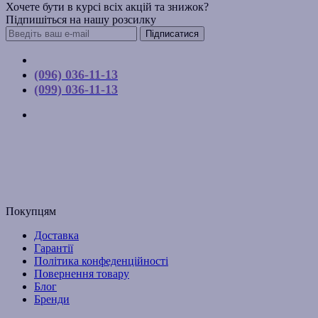
Хочете бути в курсі всіх акцій та знижок?
Підпишіться на нашу розсилку
Підписатися
Контакти
(096) 036-11-13
(099) 036-11-13
м. Київ, вул. Соборна, 10-А
Графік роботи:
Пн-Пт з 9:00 до 17:00
Email: budpartner2003@gmail.com
Покупцям
Доставка
Гарантії
Політика конфеденційності
Повернення товару
Блог
Бренди