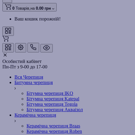
0
Товарів,
на
0.00 грн
Ваш кошик порожній!
Особистий кабінет
Пн-Пт з 9-00 до 17-00
Вся Черепиця
Битумна черепиця
Бітумна черепиця IKO
Бітумна черепиця Katepal
Бітумна черепиця Tegola
Бітумна черепиця Акваізол
Керамічна черепиця
Керамічна черепиця Braas
Керамічна черепиця Roben