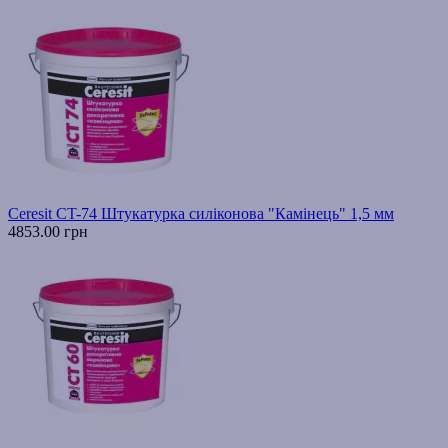
Ceresit CT-74 Штукатурка силіконова "Камінець" 1,5 мм
4853.00 грн