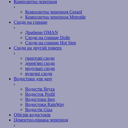
Композитна черепиця
Композитна черепиця Gerard
Композитна черепиця Metrotile
Сходи на горище
Драбини OMAN
Сходи на горище Dolle
Сходи на горище Hot Step
Сходи на другий поверх
гвинтові сходи
дерев'яні сходи
модульні сходи
вуличні сходи
Водостоки для даху
Водостік Bryza
Водосток Profil
Водостоки Ines
Водостоки RainWay
Водостік Giza
Обігрів водостоків
Цементно-піщана черепиця