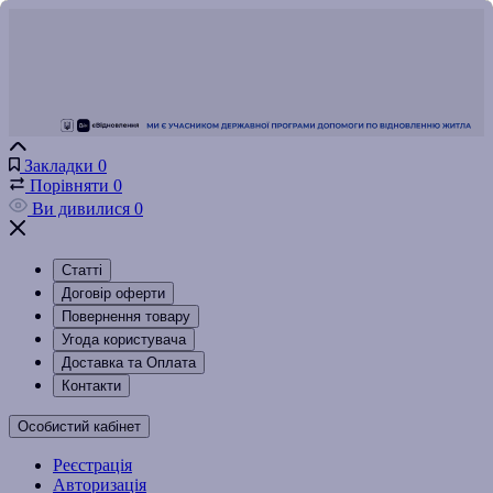
Закладки
0
Порівняти
0
Ви дивилися
0
Статті
Договір оферти
Повернення товару
Угода користувача
Доставка та Оплата
Контакти
Особистий кабінет
Реєстрація
Авторизація