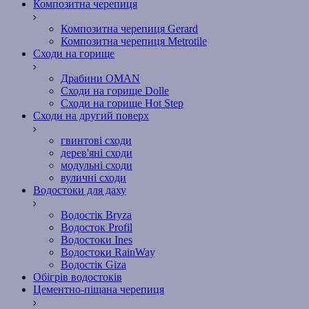
Композитна черепиця
Композитна черепиця Gerard
Композитна черепиця Metrotile
Сходи на горище
Драбини OMAN
Сходи на горище Dolle
Сходи на горище Hot Step
Сходи на другий поверх
гвинтові сходи
дерев'яні сходи
модульні сходи
вуличні сходи
Водостоки для даху
Водостік Bryza
Водосток Profil
Водостоки Ines
Водостоки RainWay
Водостік Giza
Обігрів водостоків
Цементно-піщана черепиця