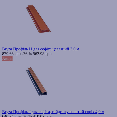
Bryza Профіль H для софіта цегляний 3,0 м
879.66 грн
-36 %
562.98 грн
Акція
Bryza Профіль J для софіта, сайдингу золотий горіх 4,0 м
640.74 грн
-36 %
410.07 грн