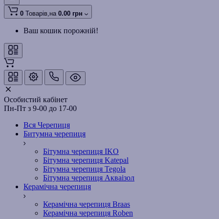
0
Товарів,
на
0.00 грн
Ваш кошик порожній!
Особистий кабінет
Пн-Пт з 9-00 до 17-00
Вся Черепиця
Битумна черепиця
Бітумна черепиця IKO
Бітумна черепиця Katepal
Бітумна черепиця Tegola
Бітумна черепиця Акваізол
Керамічна черепиця
Керамічна черепиця Braas
Керамічна черепиця Roben