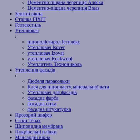
Цементно піщана черепиця Аляска
Цементно-піщана черепиця Braas
Зенітні вікна
Стрічка FIXIT
Геотекстиль
Утеплювач
пінополістирол Істплекс
Утеплювач Isover
утеплювач Izovat
утеплювач Rockwool
Утеплитель Технониколь
Утеплення фасадів
Дюбеля парасольки
Клея для пінопласту, мінеральної вати
Утеплювач для фасадів
фасадна фарба
фасадна сітка
фасадна штукатурка
Прозорий шифер
Сітки Tenax
Шиповидна мембрана
Покрівельні плівки
Мансардні вікна