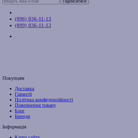
Підписатися
Контакти
(096) 036-11-13
(099) 036-11-13
м. Київ, вул. Соборна, 10-А
Графік роботи:
Пн-Пт з 9:00 до 17:00
Email: budpartner2003@gmail.com
Покупцям
Доставка
Гарантії
Політика конфеденційності
Повернення товару
Блог
Бренди
Інформація
Карта сайту