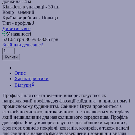
довжина -
4 м
Кількість в упаковці -
30 шт
Колір -
зелений
Країна виробник -
Польща
Тип -
профіль J
Дивитись все
У наявності
521.64 грн
-36 %
333.85 грн
Знайшли дешевше?
Купити
Опис
Характеристики
0
Відгуки
Профіль J для софіта зелений використовується як
направляючий профіль для фіксації сайдинга
в приватному і
промисловому будівництві. Сайдинг Bryza проводиться з
екологічно чистого, нетоксичного і не запалюється матеріалу
який нешкідливий для навколишнього середовища. Профіль
для софіта Бризу використовується для обшивки карнизних,
фронтових звисів покрівлі, ковзанів, козирків, а також
панелі
для сайдинга
надають фасаду завершений зовнішній вигляд і