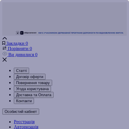
Закладки
0
Порівняти
0
Ви дивилися
0
Статті
Договір оферти
Повернення товару
Угода користувача
Доставка та Оплата
Контакти
Особистий кабінет
Реєстрація
Авторизація