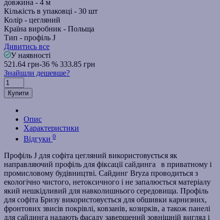
довжина -
4 м
Кількість в упаковці -
30 шт
Колір -
цегляний
Країна виробник -
Польща
Тип -
профіль J
Дивитись все
У наявності
521.64 грн
-36 %
333.85 грн
Знайшли дешевше?
Купити
Опис
Характеристики
0
Відгуки
Профіль J для софіта цегляний використовується як
направляючий профіль для фіксації сайдинга
в приватному і
промисловому будівництві. Сайдинг Bryza проводиться з
екологічно чистого, нетоксичного і не запалюється матеріалу
який нешкідливий для навколишнього середовища. Профіль
для софіта Бризу використовується для обшивки карнизних,
фронтових звисів покрівлі, ковзанів, козирків, а також
панелі
для сайдинга
надають фасаду завершений зовнішній вигляд і