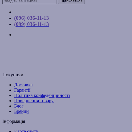
Підписатися
Контакти
(096) 036-11-13
(099) 036-11-13
м. Київ, вул. Соборна, 10-А
Графік роботи:
Пн-Пт з 9:00 до 17:00
Email: budpartner2003@gmail.com
Покупцям
Доставка
Гарантії
Політика конфеденційності
Повернення товару
Блог
Бренди
Інформація
Карта сайту