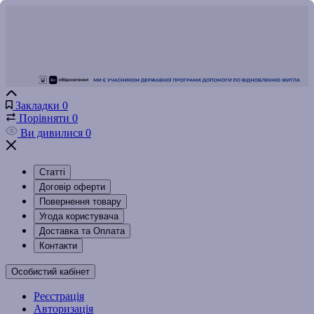
Закладки
0
Порівняти
0
Ви дивилися
0
Статті
Договір оферти
Повернення товару
Угода користувача
Доставка та Оплата
Контакти
Особистий кабінет
Реєстрація
Авторизація