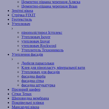
Цементно піщана черепиця Аляска
Цементно-піщана черепиця Braas
Зенітні вікна
Стрічка FIXIT
Геотекстиль
Утеплювач
пінополістирол Істплекс
Утеплювач Isover
утеплювач Izovat
утеплювач Rockwool
Утеплитель Технониколь
Утеплення фасадів
Дюбеля парасольки
Клея для пінопласту, мінеральної вати
Утеплювач для фасадів
фасадна фарба
фасадна сітка
фасадна штукатурка
Прозорий шифер
Сітки Tenax
Шиповидна мембрана
Покрівельні плівки
Мансардні вікна