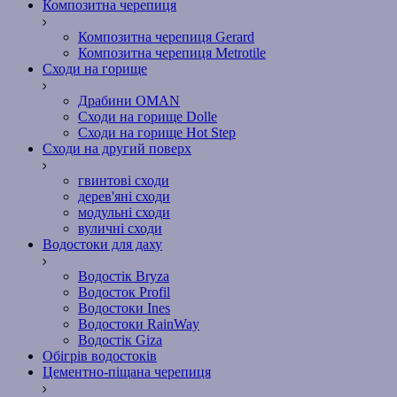
Композитна черепиця
Композитна черепиця Gerard
Композитна черепиця Metrotile
Сходи на горище
Драбини OMAN
Сходи на горище Dolle
Сходи на горище Hot Step
Сходи на другий поверх
гвинтові сходи
дерев'яні сходи
модульні сходи
вуличні сходи
Водостоки для даху
Водостік Bryza
Водосток Profil
Водостоки Ines
Водостоки RainWay
Водостік Giza
Обігрів водостоків
Цементно-піщана черепиця