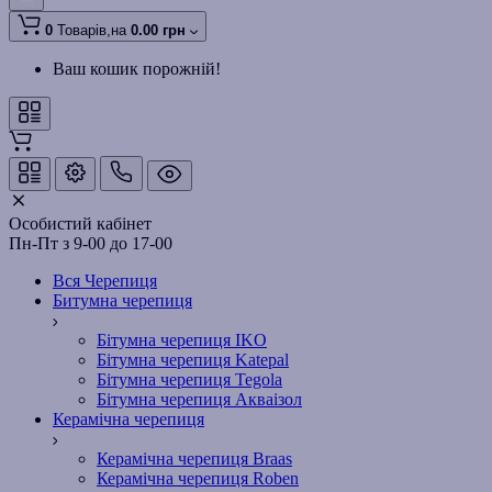
0
Товарів,
на
0.00 грн
Ваш кошик порожній!
Особистий кабінет
Пн-Пт з 9-00 до 17-00
Вся Черепиця
Битумна черепиця
Бітумна черепиця IKO
Бітумна черепиця Katepal
Бітумна черепиця Tegola
Бітумна черепиця Акваізол
Керамічна черепиця
Керамічна черепиця Braas
Керамічна черепиця Roben