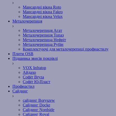
Мансардні вікна Roto
Мансардні вікна Fakro
Мансардні вікна Velux
Металочерепиця
Металочерепиця Агат
Металочерепиця Топаз
Металочерепица Нефріт
Металочерепица Рубін
Комплектуючі для металочерепиці профнастилу
Плити OSB
Підшивка звисів покрівлі
VOX Infratop
Айдахо
Софiт Bryza
Софiт Ю-Пласт
Профнастил
Сайдинг
сайдинг Boryszew
Сайдинг Docke
Сайдинг Nordside
Сайдинг Royal