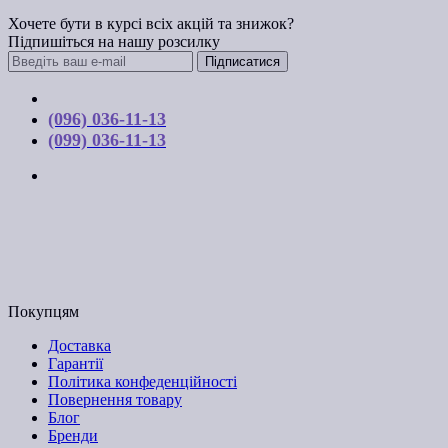
Хочете бути в курсі всіх акцій та знижок?
Підпишіться на нашу розсилку
Підписатися
Контакти
(096) 036-11-13
(099) 036-11-13
м. Київ, вул. Соборна, 10-А
Графік роботи:
Пн-Пт з 9:00 до 17:00
Email: budpartner2003@gmail.com
Покупцям
Доставка
Гарантії
Політика конфеденційності
Повернення товару
Блог
Бренди