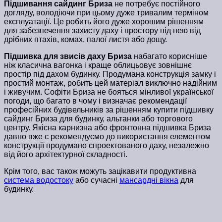
Підшивання сайдинг Бриза
не потребує постійного
догляду, володіючи при цьому дуже тривалим терміном
експлуатації. Це робить його дуже хорошим рішенням
для забезпечення захисту даху і простору під нею від
дрібних птахів, комах, палої листя або дощу.
Підшивка для звисів даху Бриза
набагато корисніше
ніж класична вагонка і краще облицьовує зовнішнє
простір під дахом будинку. Продумана конструкція замку і
простий монтаж, робить цей матеріал виключно надійним
і живучим. Софіти Бриза не бояться мінливої ​​української
погоди, що багато в чому і визначає рекомендації
професійних будівельників за рішенням купити підшивку
сайдинг Бриза для будинку, альтанки або торгового
центру. Якісна карнизна або фронтонна підшивка Бриза
давно вже є рекомендуємо до використання елементом
конструкції продумано спроектованого даху, незалежно
від його архітектурної складності.
Крім того, вас також можуть зацікавити продуктивна
система водостоку
або сучасні
мансардні вікна
для
будинку.