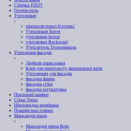
Стрічка FIXIT
Геотекстиль
Утеплювач
пінополістирол Істплекс
Утеплювач Isover
утеплювач Izovat
утеплювач Rockwool
Утеплитель Технониколь
Утеплення фасадів
Дюбеля парасольки
Клея для пінопласту, мінеральної вати
Утеплювач для фасадів
фасадна фарба
фасадна сітка
фасадна штукатурка
Прозорий шифер
Сітки Tenax
Шиповидна мембрана
Покрівельні плівки
Мансардні вікна
Мансардні вікна Roto