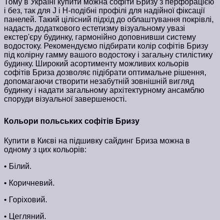
Тому в Україні купити можна софіти Бризу з перфорацією
і без, так для J і H-подібні профілі для надійної фіксації
панелей. Такий цілісний підхід до облаштування покрівлі,
надасть додаткового естетизму візуальному увазі
екстер'єру будинку, гармонійно доповнивши систему
водостоку. Рекомендуємо підбирати колір софітів Бризу
під колірну гамму вашого водостоку і загальну стилістику
будинку. Широкий асортименту можливих кольорів
софітів Бриза дозволяє підібрати оптимальне рішення,
допомагаючи створити незабутній зовнішній вигляд
будинку і надати загальному архітектурному ансамблю
споруди візуальної завершеності.
Кольори польських софітів Бризу
Купити в Києві на підшивку сайдинг Бриза можна в
одному з цих кольорів:
• Білий.
• Коричневий.
• Горіховий.
• Цегляний.