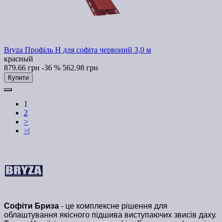
Bryza Профіль H для софіта червоний 3,0 м
красный
879.66 грн
-36 %
562.98 грн
Купити
1
2
>
>|
Софіти Бриза
- це комплексне рішення для
облаштування якісного підшива виступаючих звисів даху.