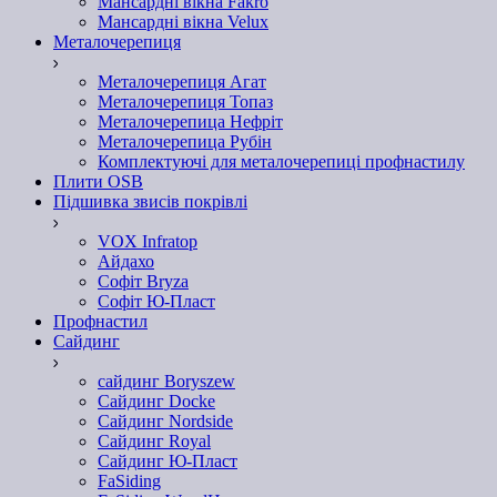
Мансардні вікна Fakro
Мансардні вікна Velux
Металочерепиця
Металочерепиця Агат
Металочерепиця Топаз
Металочерепица Нефріт
Металочерепица Рубін
Комплектуючі для металочерепиці профнастилу
Плити OSB
Підшивка звисів покрівлі
VOX Infratop
Айдахо
Софiт Bryza
Софiт Ю-Пласт
Профнастил
Сайдинг
сайдинг Boryszew
Сайдинг Docke
Сайдинг Nordside
Сайдинг Royal
Сайдинг Ю-Пласт
FaSiding