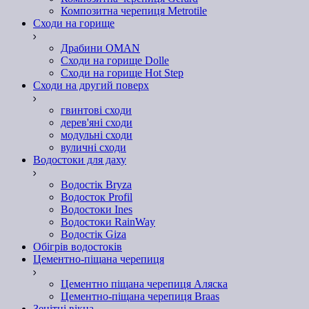
Композитна черепиця Metrotile
Сходи на горище
Драбини OMAN
Сходи на горище Dolle
Сходи на горище Hot Step
Сходи на другий поверх
гвинтові сходи
дерев'яні сходи
модульні сходи
вуличні сходи
Водостоки для даху
Водостік Bryza
Водосток Profil
Водостоки Ines
Водостоки RainWay
Водостік Giza
Обігрів водостоків
Цементно-піщана черепиця
Цементно піщана черепиця Аляска
Цементно-піщана черепиця Braas
Зенітні вікна