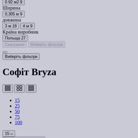
0.92 м2
9
Ширина
0,305 м
9
довжина
3 м
18
4 м
9
Країна виробник
Польща
27
Скасувати
Виберіть фільтри
Виберіть фільтри
Софiт Bryza
15
25
50
75
100
15