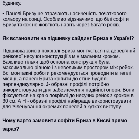
будинку.
• Панелі Бризу не втрачають насиченість початкового
кольору на сонці. Особливо відзначимо, що білі софіти
Бризу також не жовтіють навіть через багато років.
Як встановити на підшивку сайдинг Бриза в Україні?
Підшивка звисів покрівлі Бриза монтується на дерев'яній
рейкової несучої конструкції з мінімальним кроком.
Важливо тільки щоб основна конструкція була
максимально рівною і з невеликим простором між рейок.
Всі монтажні роботи рекомендується проводити в теплі
місяці, а панелі Бриза кріпити до стіни будівлі
перпендикулярно. J- образні профілі потрібно
використовувати для забезпечення надійної опори. Вони
фіксуються на краю покрівлі до несучих рейок з кроком в
30 см. А H - образні профілі найкраще використовувати
для зчленування окремих панелей в кутках виступу.
Чому варто замовити софіти Бриза в Києві прямо
зараз?