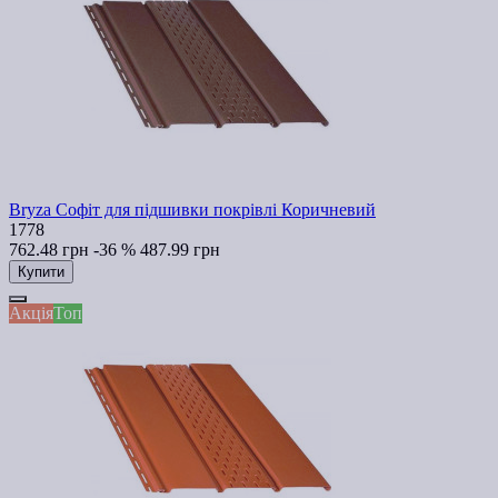
Bryza Софіт для підшивки покрівлі Коричневий
1778
762.48 грн
-36 %
487.99 грн
Купити
Акція
Топ