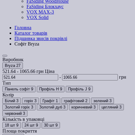
FaSiding WoodHouse
FaSiding Блокхаус
VOX MAX-3
VOX Solid
Головна
Каталог товарів
Підшивка звисів покрівлі
Софiт Bryza
Виробник
Bryza
27
521.64
-
1065.66
грн
Ціна
-
грн
Тип
Панель софіт
9
Профіль H
9
Профіль J
9
Колір
Білий
3
горіх
3
Графіт
1
графітовий
2
зелений
3
Золотий горіх
3
Золотий дуб
3
коричневий
3
цегляний
3
червоний
3
Кількість в упаковці
18 шт
9
24 шт
9
30 шт
9
Площа покриття