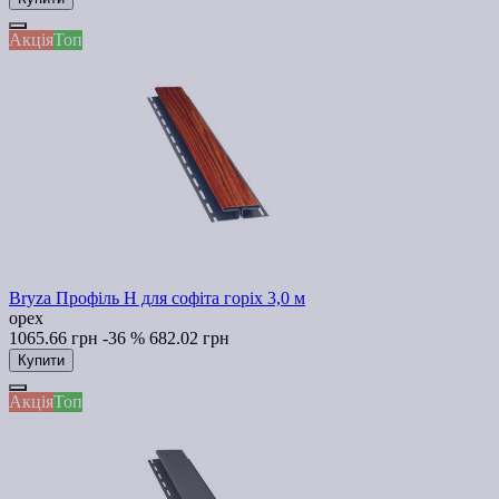
Акція
Топ
Bryza Профіль H для софіта горіх 3,0 м
орех
1065.66 грн
-36 %
682.02 грн
Купити
Акція
Топ