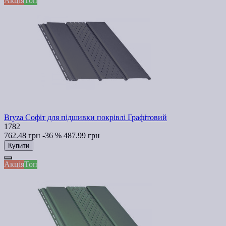
Акція
Топ
Bryza Софіт для підшивки покрівлі Графітовий
1782
762.48 грн
-36 %
487.99 грн
Купити
Акція
Топ