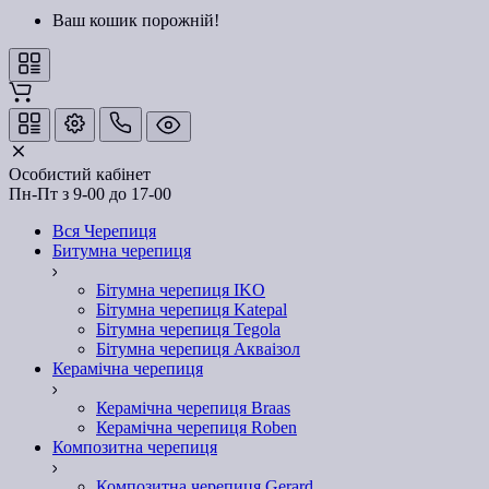
Ваш кошик порожній!
Особистий кабінет
Пн-Пт з 9-00 до 17-00
Вся Черепиця
Битумна черепиця
Бітумна черепиця IKO
Бітумна черепиця Katepal
Бітумна черепиця Tegola
Бітумна черепиця Акваізол
Керамічна черепиця
Керамічна черепиця Braas
Керамічна черепиця Roben
Композитна черепиця
Композитна черепиця Gerard