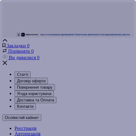
Закладки
0
Порівняти
0
Ви дивилися
0
Статті
Договір оферти
Повернення товару
Угода користувача
Доставка та Оплата
Контакти
Особистий кабінет
Реєстрація
Авторизація