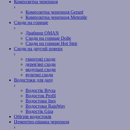
Композитна черепиця
Композитна черепиця Gerard
Композитна черепиця Metrotile
Сходи на горище
Драбини OMAN
Сходи на горище Dolle
Сходи на горище Hot Step
Сходи на другий поверх
гвинтові сходи
дерев'яні сходи
модульні сходи
вуличні сходи
Водостоки для даху
Водостік Bryza
Водосток Profil
Водостоки Ines
Водостоки RainWay
Водостік Giza
Обігрів водостоків
Цементно-піщана черепиця