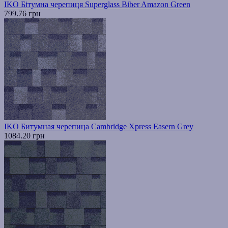
IKO Бітумна черепиця Superglass Biber Amazon Green
799.76 грн
IKO Битумная черепица Cambridge Xpress Easern Grey
1084.20 грн