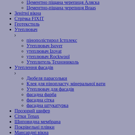
Цементно піщана черепиця Аляска
Цементно-піщана черепиця Braas
Зенітні вікна
Стрічка FIXIT
Геотекстиль
Утеплювач
пінополістирол Істплекс
Утеплювач Isover
утеплювач Izovat
утеплювач Rockwool
Утеплитель Технониколь
Утеплення фасадів
Дюбеля парасольки
Клея для пінопласту, мінеральної вати
Утеплювач для фасадів
фасадна фарба
фасадна сітка
фасадна штукатурка
Прозорий шифер
Сітки Tenax
Шиповидна мембрана
Покрівельні плівки
Мансардні вікна