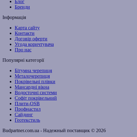
Блог
Бренди
Інформація
Карта сайту
Контакти
Договір оферти
Угода коричтувача
Про нас
Популярні категорії
Бітумна черепиця
Металочерепиця
Покрівельні плівки
Мансардні вікна
Водосточні системи
Софіт покрівельний
Плити-OSB
Профнастил
Сайдинг
Геотекстиль
Budpartner.com.ua - Надежный поставщик © 2026