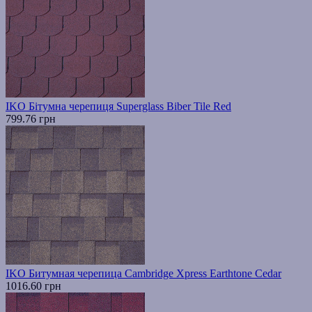
IKO Бітумна черепиця Superglass Biber Tile Red
799.76 грн
IKO Битумная черепица Cambridge Xpress Earthtone Cedar
1016.60 грн