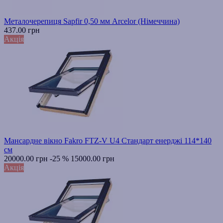
Металочерепиця Sapfir 0,50 мм Arcelor (Німеччина)
437.00 грн
Акція
Мансардне вікно Fakro FTZ-V U4 Стандарт енерджі 114*140
см
20000.00 грн
-25 %
15000.00 грн
Акція