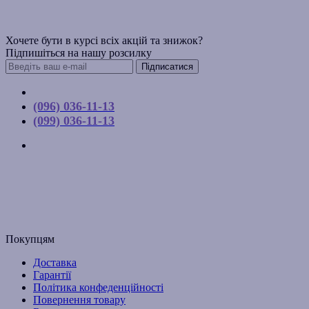
Хочете бути в курсі всіх акцій та знижок?
Підпишіться на нашу розсилку
Підписатися
Контакти
(096) 036-11-13
(099) 036-11-13
м. Київ, вул. Соборна, 10-А
Графік роботи:
Пн-Пт з 9:00 до 17:00
Email: budpartner2003@gmail.com
Покупцям
Доставка
Гарантії
Політика конфеденційності
Повернення товару