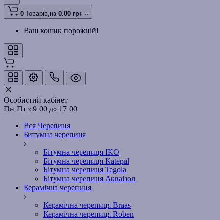
0
Товарів,
на
0.00 грн
Ваш кошик порожній!
Особистий кабінет
Пн-Пт з 9-00 до 17-00
Вся Черепиця
Битумна черепиця
Бітумна черепиця IKO
Бітумна черепиця Katepal
Бітумна черепиця Tegola
Бітумна черепиця Акваізол
Керамічна черепиця
Керамічна черепиця Braas
Керамічна черепиця Roben