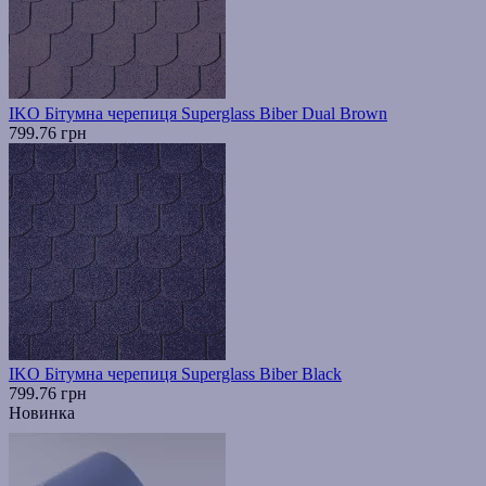
IKO Бітумна черепиця Superglass Biber Dual Brown
799.76 грн
IKO Бітумна черепиця Superglass Biber Black
799.76 грн
Новинка