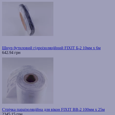
Шнур бутиловий гідроізоляційний FIXIT Б-2 10мм х 6м
642.94 грн
Стрічка параізоляційна для вікон FIXIT ВВ-2 100мм х 25м
2345.15 грн