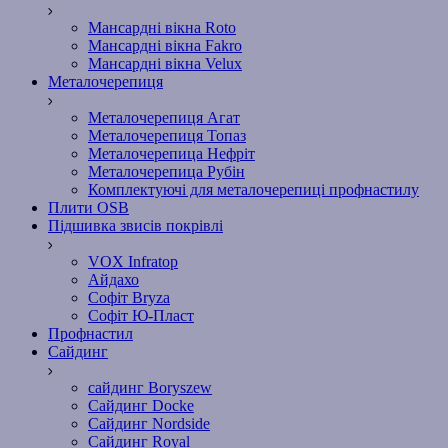
Мансардні вікна Roto
Мансардні вікна Fakro
Мансардні вікна Velux
Металочерепиця
Металочерепиця Агат
Металочерепиця Топаз
Металочерепица Нефріт
Металочерепица Рубін
Комплектуючі для металочерепиці профнастилу
Плити OSB
Підшивка звисів покрівлі
VOX Infratop
Айдахо
Софiт Bryza
Софiт Ю-Пласт
Профнастил
Сайдинг
сайдинг Boryszew
Сайдинг Docke
Сайдинг Nordside
Сайдинг Royal