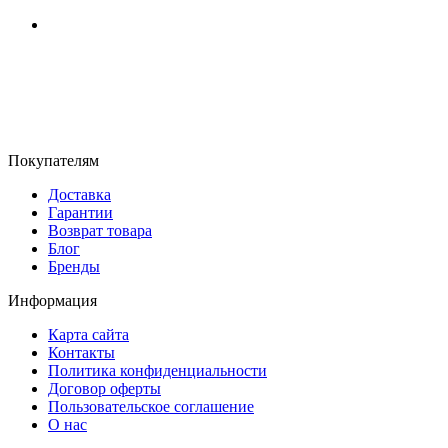
г. Киев, ул. Соборная, д. 10-А
График работы:
Пн-Пт с 9:00 до 17:00
Email: budpartner2003@gmail.com
Покупателям
Доставка
Гарантии
Возврат товара
Блог
Бренды
Информация
Карта сайта
Контакты
Политика конфиденциальности
Договор оферты
Пользовательское соглашение
О нас