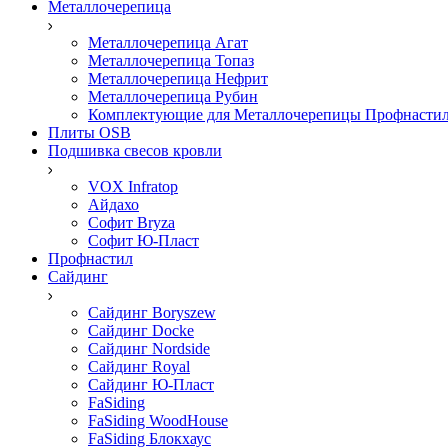
Металлочерепица
Металлочерепица Агат
Металлочерепица Топаз
Металлочерепица Нефрит
Металлочерепица Рубин
Комплектующие для Металлочерепицы Профнасти
Плиты OSB
Подшивка свесов кровли
VOX Infratop
Айдахо
Софит Bryza
Софит Ю-Пласт
Профнастил
Сайдинг
Сайдинг Boryszew
Сайдинг Docke
Сайдинг Nordside
Сайдинг Royal
Сайдинг Ю-Пласт
FaSiding
FaSiding WoodHouse
FaSiding Блокхаус