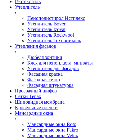
Геотекстиль
Утеплитель
Пенополистирол Истплекс
Утеплитель Isover
Утеплитель Izovat
Утеплитель Rockwool
Утеплитель Технониколь
Утепления фасадов
Дюбеля зонтики
Клея для пенопласта, минваты
Утеплитель для фасадов
Фасадная краска
Фасадная сетка
Фасадная штукатурка
Прозрачный шифер
Сетки Tenax
Шиповидная мембрана
Кровельные пленки
Мансардные окна
Мансардные окна Roto
Мансардные окна Fakro
Мансардные окна Velux