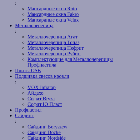
Мансардные окна Roto
Мансардные окна Fakro
Мансардные окна Velux
Металлочерепица
Металлочерепица Агат
Металлочерепица Топаз
Металлочерепица Нефрит
Металлочерепица Рубин
Комплектующие для Металлочерепицы
Профнастила
Плиты OSB
Подшивка свесов кровли
VOX Infratop
Айдахо
Софит Bryza
Софит Ю-Пласт
Профнастил
Сайдинг
Сайдинг Boryszew
Сайдинг Docke
Сайдинг Nordside