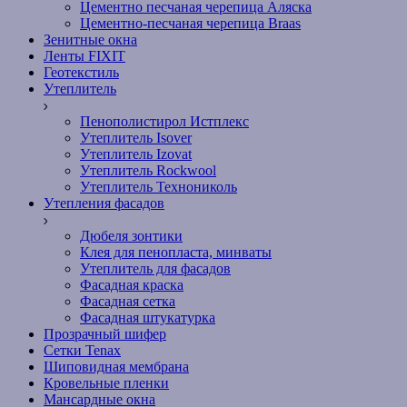
Цементно песчаная черепица Аляска
Цементно-песчаная черепица Braas
Зенитные окна
Ленты FIXIT
Геотекстиль
Утеплитель
Пенополистирол Истплекс
Утеплитель Isover
Утеплитель Izovat
Утеплитель Rockwool
Утеплитель Технониколь
Утепления фасадов
Дюбеля зонтики
Клея для пенопласта, минваты
Утеплитель для фасадов
Фасадная краска
Фасадная сетка
Фасадная штукатурка
Прозрачный шифер
Сетки Tenax
Шиповидная мембрана
Кровельные пленки
Мансардные окна