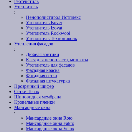
Геотекстиль
Утеплитель
Пенополистирол Истплекс
Утеплитель Isover
Утеплитель Izovat
Утеплитель Rockwool
Утеплитель Технониколь
Утепления фасадов
Дюбеля зонтики
Клея для пенопласта, минваты
Утеплитель для фасадов
Фасадная краска
Фасадная сетка
Фасадная штукатурка
Прозрачный шифер
Сетки Tenax
Шиповидная мембрана
Кровельные пленки
Мансардные окна
Мансардные окна Roto
Мансардные окна Fakro
Мансардные окна Velux