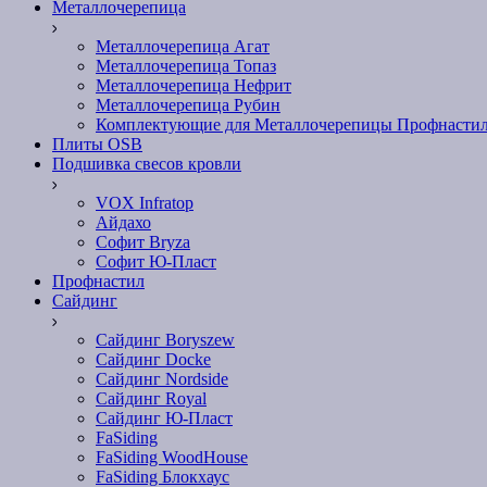
Металлочерепица
Металлочерепица Агат
Металлочерепица Топаз
Металлочерепица Нефрит
Металлочерепица Рубин
Комплектующие для Металлочерепицы Профнасти
Плиты OSB
Подшивка свесов кровли
VOX Infratop
Айдахо
Софит Bryza
Софит Ю-Пласт
Профнастил
Сайдинг
Сайдинг Boryszew
Сайдинг Docke
Сайдинг Nordside
Сайдинг Royal
Сайдинг Ю-Пласт
FaSiding
FaSiding WoodHouse
FaSiding Блокхаус