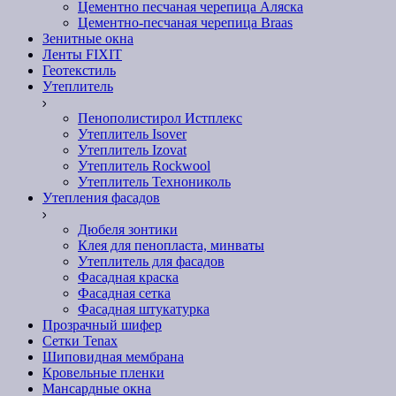
Цементно песчаная черепица Аляска
Цементно-песчаная черепица Braas
Зенитные окна
Ленты FIXIT
Геотекстиль
Утеплитель
Пенополистирол Истплекс
Утеплитель Isover
Утеплитель Izovat
Утеплитель Rockwool
Утеплитель Технониколь
Утепления фасадов
Дюбеля зонтики
Клея для пенопласта, минваты
Утеплитель для фасадов
Фасадная краска
Фасадная сетка
Фасадная штукатурка
Прозрачный шифер
Сетки Tenax
Шиповидная мембрана
Кровельные пленки
Мансардные окна