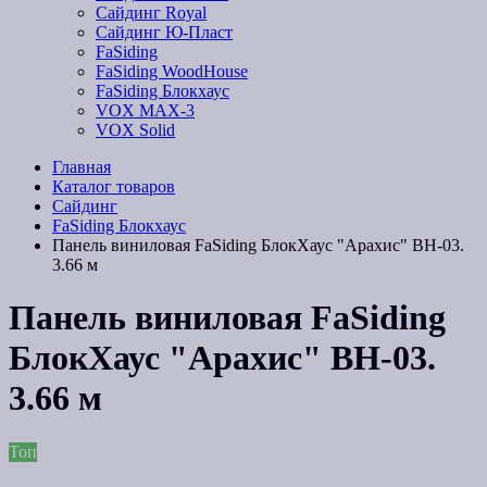
Сайдинг Royal
Сайдинг Ю-Пласт
FaSiding
FaSiding WoodHouse
FaSiding Блокхаус
VOX MAX-3
VOX Solid
Главная
Каталог товаров
Сайдинг
FaSiding Блокхаус
Панель виниловая FaSiding БлокХаус "Арахис" ВН-03.
3.66 м
Панель виниловая FaSiding
БлокХаус "Арахис" ВН-03.
3.66 м
Топ