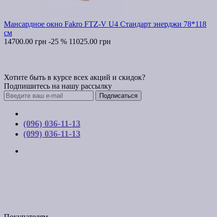
Мансардное окно Fakro FTZ-V U4 Стандарт энерджи 78*118
см
14700.00 грн
-25 %
11025.00 грн
Хотите быть в курсе всех акций и скидок?
Подпишитесь на нашу рассылку
Подписаться
Контакты
(096) 036-11-13
(099) 036-11-13
г. Киев, ул. Соборная, д. 10-А
График работы:
Пн-Пт с 9:00 до 17:00
Email: budpartner2003@gmail.com
Покупателям