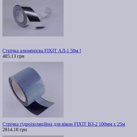
Стрічка алюмінієва FIXIT АЛ-1 50м !
485.13 грн
Стрічка гідроізоляційна для вікон FIXIT ВЗ-2 100мм х 25м
2814.18 грн