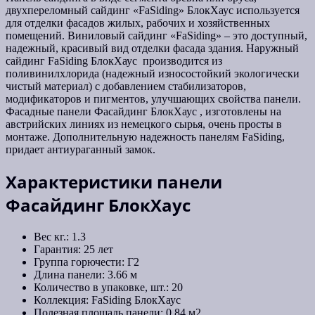
двухпереломный сайдинг «FaSiding» БлокХаус используется
для отделки фасадов жилых, рабочих и хозяйственных
помещений. Виниловый сайдинг «FaSiding» – это доступный,
надежный, красивый вид отделки фасада здания. Наружный
сайдинг FaSiding БлокХаус производится из
поливинилхлорида (надежный износостойкий экологически
чистый материал) с добавлением стабилизаторов,
модификаторов и пигментов, улучшающих свойства панели.
Фасадные панели Фасайдинг БлокХаус , изготовлены на
австрийских линиях из немецкого сырья, очень просты в
монтаже. Дополнительную надежность панелям FaSiding,
придает антиураганный замок.
Характеристики панели
Фасайдинг
БлокХаус
Вес кг.: 1.3
Гарантия: 25 лет
Группа горючести: Г2
Длина панели: 3.66 м
Количество в упаковке, шт.: 20
Коллекция: FaSiding БлокХаус
Полезная площадь панели: 0,84 м2