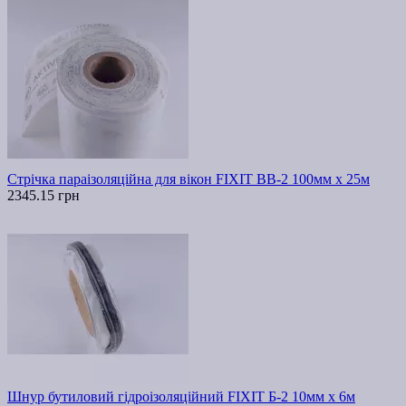
Стрічка параізоляційна для вікон FIXIT ВВ-2 100мм х 25м
2345.15 грн
Шнур бутиловий гідроізоляційний FIXIT Б-2 10мм х 6м