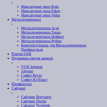
Мансардные окна Roto
Мансардные окна Fakro
Мансардные окна Velux
Металлочерепица
Металлочерепица Агат
Металлочерепица Топаз
Металлочерепица Нефрит
Металлочерепица Рубин
Комплектующие для Металлочерепицы
Профнастила
Плиты OSB
Подшивка свесов кровли
VOX Infratop
Айдахо
Софит Bryza
Софит Ю-Пласт
Профнастил
Сайдинг
Сайдинг Boryszew
Сайдинг Docke
Сайдинг Nordside