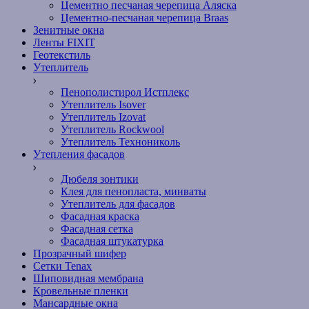
Цементно песчаная черепица Аляска
Цементно-песчаная черепица Braas
Зенитные окна
Ленты FIXIT
Геотекстиль
Утеплитель
Пенополистирол Истплекс
Утеплитель Isover
Утеплитель Izovat
Утеплитель Rockwool
Утеплитель Технониколь
Утепления фасадов
Дюбеля зонтики
Клея для пенопласта, минваты
Утеплитель для фасадов
Фасадная краска
Фасадная сетка
Фасадная штукатурка
Прозрачный шифер
Сетки Tenax
Шиповидная мембрана
Кровельные пленки
Мансардные окна