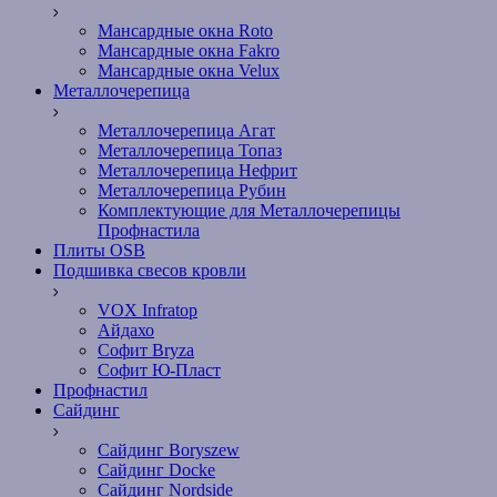
Мансардные окна Roto
Мансардные окна Fakro
Мансардные окна Velux
Металлочерепица
Металлочерепица Агат
Металлочерепица Топаз
Металлочерепица Нефрит
Металлочерепица Рубин
Комплектующие для Металлочерепицы
Профнастила
Плиты OSB
Подшивка свесов кровли
VOX Infratop
Айдахо
Софит Bryza
Софит Ю-Пласт
Профнастил
Сайдинг
Сайдинг Boryszew
Сайдинг Docke
Сайдинг Nordside