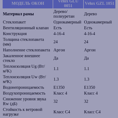
Velux GLU
МОДЕЛЬ ОКОН
Velux GZL 1051
0051
Дерево/
Материал рамы
Дерево
полиуретан
Стеклопакет
Однокамерный
Однокамерный
Вентиляционный клапан
Есть
Есть
Конструкция
4-16-4
4-16-4
Толщина стеклопакета
24
24
(мм)
Наполнение стеклопакета
Аргон
Аргон
Закаленное внешнее
Да
Да
стекло
Теплоизоляция Ug (Вт/
1.1
1.1
м²K)
Теплоизоляция Uw (Вт/
1.3
1.3
м²K)
Водонепроницаемость
E1350
E1350
Воздухопроницаемость
Класс 4
Класс 4
Снижение уровня звука
32
32
Rw (дБ)
Стойкость к ветровой
Класс С4
Класс С4
нагрузке