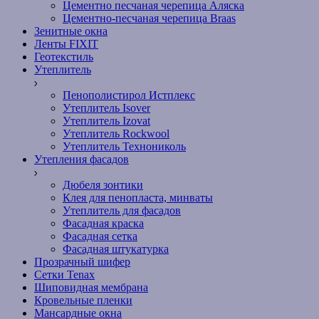
Цементно песчаная черепица Аляска
Цементно-песчаная черепица Braas
Зенитные окна
Ленты FIXIT
Геотекстиль
Утеплитель
Пенополистирол Истплекс
Утеплитель Isover
Утеплитель Izovat
Утеплитель Rockwool
Утеплитель Технониколь
Утепления фасадов
Дюбеля зонтики
Клея для пенопласта, минваты
Утеплитель для фасадов
Фасадная краска
Фасадная сетка
Фасадная штукатурка
Прозрачный шифер
Сетки Tenax
Шиповидная мембрана
Кровельные пленки
Мансардные окна