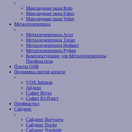
Мансардные окна Roto
Мансардные окна Fakro
Мансардные окна Velux
Металлочерепица
Металлочерепица Агат
Металлочерепица Топаз
Металлочерепица Нефрит
Металлочерепица Рубин
Комплектующие для Металлочерепицы
Профнастила
Плиты OSB
Подшивка свесов кровли
VOX Infratop
Айдахо
Софит Bryza
Софит Ю-Пласт
Профнастил
Сайдинг
Сайдинг Boryszew
Сайдинг Docke
Сайдинг Nordside