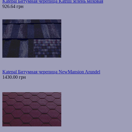
Katepal Битумная черепица Katrilli зелень моховая
926.64 грн
Katepal Битумная черепица NewMansion Arundel
1430.00 грн