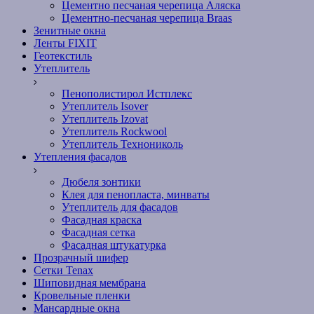
Цементно песчаная черепица Аляска
Цементно-песчаная черепица Braas
Зенитные окна
Ленты FIXIT
Геотекстиль
Утеплитель
Пенополистирол Истплекс
Утеплитель Isover
Утеплитель Izovat
Утеплитель Rockwool
Утеплитель Технониколь
Утепления фасадов
Дюбеля зонтики
Клея для пенопласта, минваты
Утеплитель для фасадов
Фасадная краска
Фасадная сетка
Фасадная штукатурка
Прозрачный шифер
Сетки Tenax
Шиповидная мембрана
Кровельные пленки
Мансардные окна