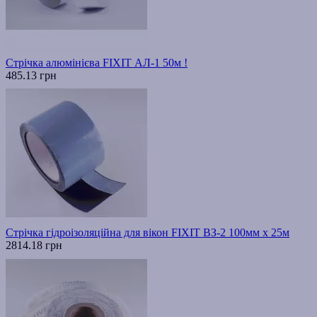
Стрічка алюмінієва FIXIT АЛ-1 50м !
485.13 грн
Стрічка гідроізоляційна для вікон FIXIT ВЗ-2 100мм х 25м
2814.18 грн