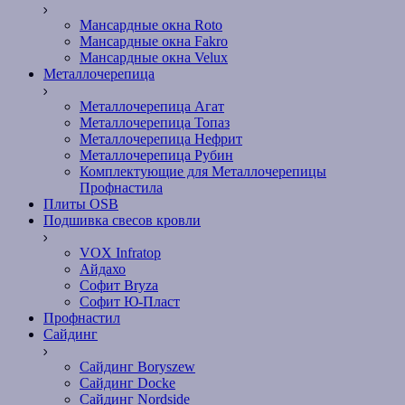
Мансардные окна Roto
Мансардные окна Fakro
Мансардные окна Velux
Металлочерепица
Металлочерепица Агат
Металлочерепица Топаз
Металлочерепица Нефрит
Металлочерепица Рубин
Комплектующие для Металлочерепицы
Профнастила
Плиты OSB
Подшивка свесов кровли
VOX Infratop
Айдахо
Софит Bryza
Софит Ю-Пласт
Профнастил
Сайдинг
Сайдинг Boryszew
Сайдинг Docke
Сайдинг Nordside