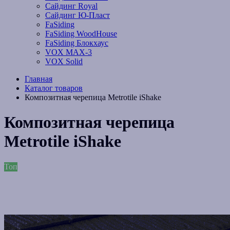
Сайдинг Royal
Сайдинг Ю-Пласт
FaSiding
FaSiding WoodHouse
FaSiding Блокхаус
VOX MAX-3
VOX Solid
Главная
Каталог товаров
Композитная черепица Metrotile iShake
Композитная черепица
Metrotile iShake
Топ