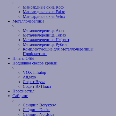
Мансардные окна Roto
Мансардные окна Fakro
Мансардные окна Velux
Металлочерепица
Металлочерепица Агат
Металлочерепица Топаз
Металлочерепица Нефрит
Металлочерепица Рубин
Комплектующие для Металлочерепицы
Профнастила
Плиты OSB
Подшивка свесов кровли
VOX Infratop
Айдахо
Софит Bryza
Софит Ю-Пласт
Профнастил
Сайдинг
Сайдинг Boryszew
Сайдинг Docke
Сайдинг Nordside