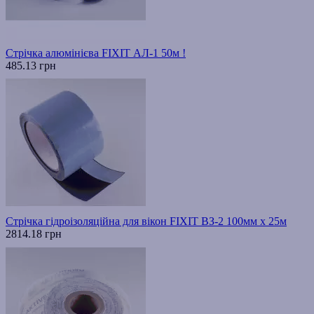
Стрічка алюмінієва FIXIT АЛ-1 50м !
485.13 грн
Стрічка гідроізоляційна для вікон FIXIT ВЗ-2 100мм х 25м
2814.18 грн