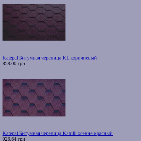
Katepal Битумная черепица KL коричневый
858.00 грн
Katepal Битумная черепица Katrilli осенне-красный
926.64 грн