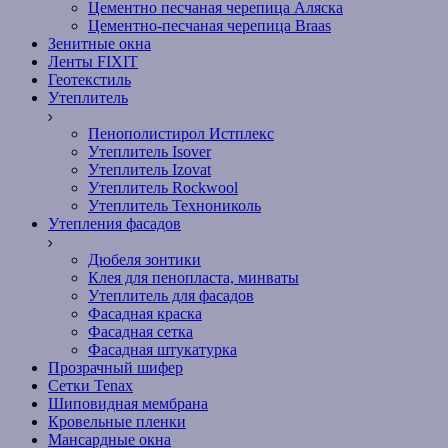
Цементно песчаная черепица Аляска
Цементно-песчаная черепица Braas
Зенитные окна
Ленты FIXIT
Геотекстиль
Утеплитель
Пенополистирол Истплекс
Утеплитель Isover
Утеплитель Izovat
Утеплитель Rockwool
Утеплитель Технониколь
Утепления фасадов
Дюбеля зонтики
Клея для пенопласта, минваты
Утеплитель для фасадов
Фасадная краска
Фасадная сетка
Фасадная штукатурка
Прозрачный шифер
Сетки Tenax
Шиповидная мембрана
Кровельные пленки
Мансардные окна