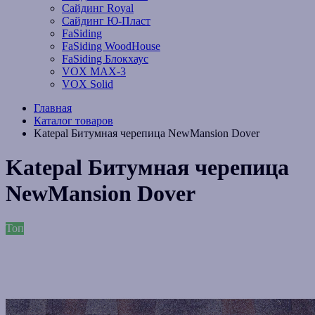
Сайдинг Royal
Сайдинг Ю-Пласт
FaSiding
FaSiding WoodHouse
FaSiding Блокхаус
VOX MAX-3
VOX Solid
Главная
Каталог товаров
Katepal Битумная черепица NewMansion Dover
Katepal Битумная черепица
NewMansion Dover
Топ