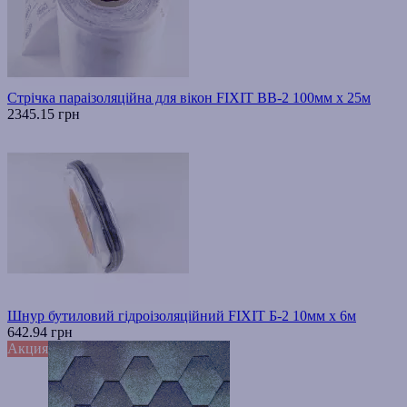
Стрічка параізоляційна для вікон FIXIT ВВ-2 100мм х 25м
2345.15 грн
Шнур бутиловий гідроізоляційний FIXIT Б-2 10мм х 6м
642.94 грн
Акция