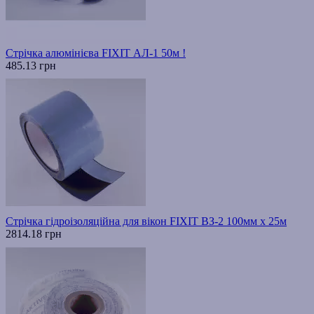
Стрічка алюмінієва FIXIT АЛ-1 50м !
485.13 грн
Стрічка гідроізоляційна для вікон FIXIT ВЗ-2 100мм х 25м
2814.18 грн