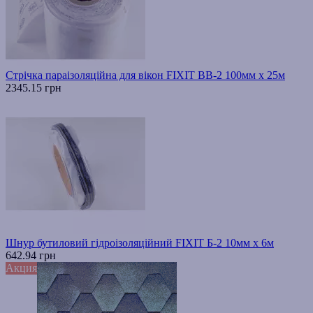
Стрічка параізоляційна для вікон FIXIT ВВ-2 100мм х 25м
2345.15 грн
Шнур бутиловий гідроізоляційний FIXIT Б-2 10мм х 6м
642.94 грн
Акция