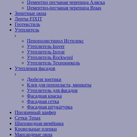
Цементно песчаная черепица Аляска
Цементно-песчаная черепица Braas
Зенитные окна
Ленты FIXIT
Геотекстиль
Утеплитель
Пенополистирол Истплекс
Утеплитель Isover
Утеплитель Izovat
Утеплитель Rockwool
Утеплитель Технониколь
Утепления фасадов
Дюбеля зонтики
Клея для пенопласта, минваты
Утеплитель для фасадов
Фасадная краска
Фасадная сетка
Фасадная штукатурка
Прозрачный шифер
Сетки Tenax
Шиповидная мембрана
Кровельные пленки
Мансардные окна