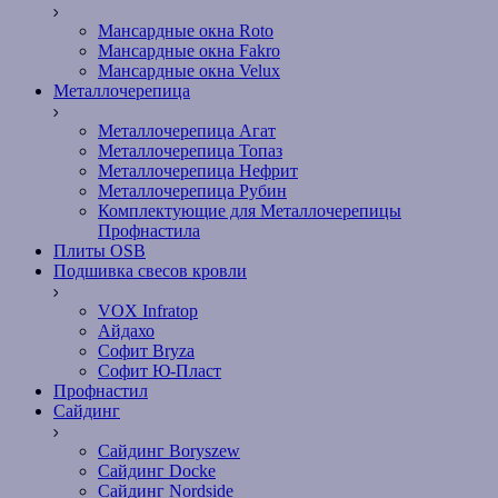
Мансардные окна Roto
Мансардные окна Fakro
Мансардные окна Velux
Металлочерепица
Металлочерепица Агат
Металлочерепица Топаз
Металлочерепица Нефрит
Металлочерепица Рубин
Комплектующие для Металлочерепицы
Профнастила
Плиты OSB
Подшивка свесов кровли
VOX Infratop
Айдахо
Софит Bryza
Софит Ю-Пласт
Профнастил
Сайдинг
Сайдинг Boryszew
Сайдинг Docke
Сайдинг Nordside