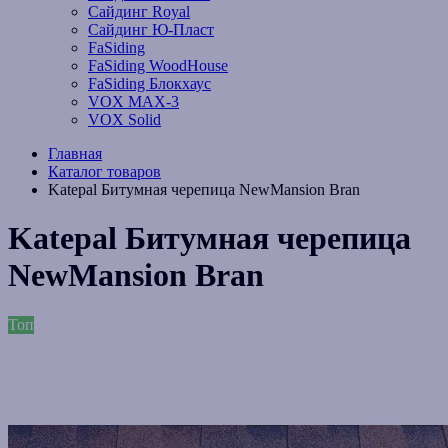
Сайдинг Royal
Сайдинг Ю-Пласт
FaSiding
FaSiding WoodHouse
FaSiding Блокхаус
VOX MAX-3
VOX Solid
Главная
Каталог товаров
Katepal Битумная черепица NewMansion Bran
Katepal Битумная черепица
NewMansion Bran
Топ