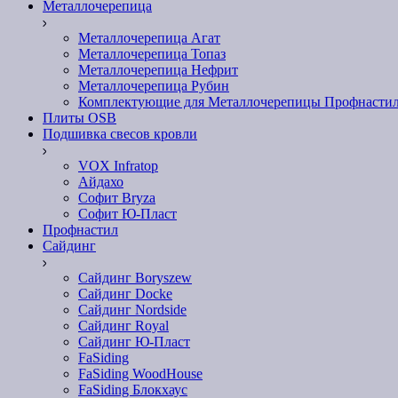
Металлочерепица
Металлочерепица Агат
Металлочерепица Топаз
Металлочерепица Нефрит
Металлочерепица Рубин
Комплектующие для Металлочерепицы Профнасти
Плиты OSB
Подшивка свесов кровли
VOX Infratop
Айдахо
Софит Bryza
Софит Ю-Пласт
Профнастил
Сайдинг
Сайдинг Boryszew
Сайдинг Docke
Сайдинг Nordside
Сайдинг Royal
Сайдинг Ю-Пласт
FaSiding
FaSiding WoodHouse
FaSiding Блокхаус