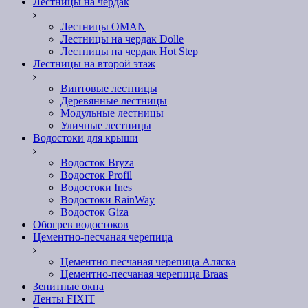
Лестницы на чердак
Лестницы OMAN
Лестницы на чердак Dolle
Лестницы на чердак Hot Step
Лестницы на второй этаж
Винтовые лестницы
Деревянные лестницы
Модульные лестницы
Уличные лестницы
Водостоки для крыши
Водосток Bryza
Водосток Profil
Водостоки Ines
Водостоки RainWay
Водосток Giza
Обогрев водостоков
Цементно-песчаная черепица
Цементно песчаная черепица Аляска
Цементно-песчаная черепица Braas
Зенитные окна
Ленты FIXIT