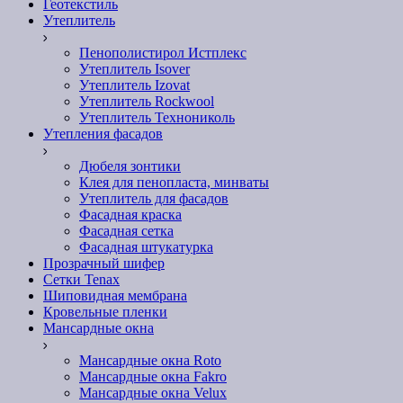
Геотекстиль
Утеплитель
Пенополистирол Истплекс
Утеплитель Isover
Утеплитель Izovat
Утеплитель Rockwool
Утеплитель Технониколь
Утепления фасадов
Дюбеля зонтики
Клея для пенопласта, минваты
Утеплитель для фасадов
Фасадная краска
Фасадная сетка
Фасадная штукатурка
Прозрачный шифер
Сетки Tenax
Шиповидная мембрана
Кровельные пленки
Мансардные окна
Мансардные окна Roto
Мансардные окна Fakro
Мансардные окна Velux