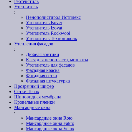
Геотекстиль
Утеплитель
Пенополистирол Истплекс
Утеплитель Isover
Утеплитель Izovat
Утеплитель Rockwool
Утеплитель Технониколь
Утепления фасадов
Дюбеля зонтики
Клея для пенопласта, минваты
Утеплитель для фасадов
Фасадная краска
Фасадная сетка
Фасадная штукатурка
Прозрачный шифер
Сетки Tenax
Шиповидная мембрана
Кровельные пленки
Мансардные окна
Мансардные окна Roto
Мансардные окна Fakro
Мансардные окна Velux