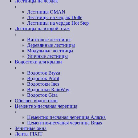
Лестницы на чердак
Лестницы OMAN
Лестницы на чердак Dolle
Лестницы на чердак Hot Step
Лестницы на второй этаж
Винтовые лестницы
Деревянные лестницы
Модульные лестницы
Уличные лестницы
Водостоки для крыши
Водосток Bryza
Водосток Profil
Водостоки Ines
Водостоки RainWay
Водосток Giza
Обогрев водостоков
Цементно-песчаная черепица
Цементно песчаная черепица Аляска
Цементно-песчаная черепица Braas
Зенитные окна
Ленты FIXIT