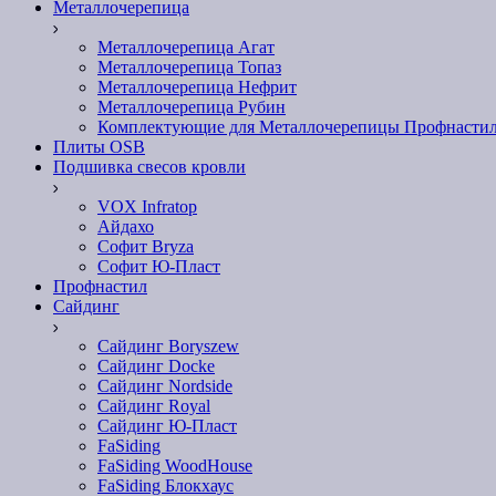
Металлочерепица
Металлочерепица Агат
Металлочерепица Топаз
Металлочерепица Нефрит
Металлочерепица Рубин
Комплектующие для Металлочерепицы Профнасти
Плиты OSB
Подшивка свесов кровли
VOX Infratop
Айдахо
Софит Bryza
Софит Ю-Пласт
Профнастил
Сайдинг
Сайдинг Boryszew
Сайдинг Docke
Сайдинг Nordside
Сайдинг Royal
Сайдинг Ю-Пласт
FaSiding
FaSiding WoodHouse
FaSiding Блокхаус