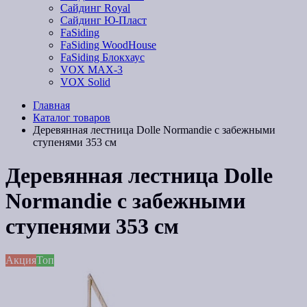
Сайдинг Royal
Сайдинг Ю-Пласт
FaSiding
FaSiding WoodHouse
FaSiding Блокхаус
VOX MAX-3
VOX Solid
Главная
Каталог товаров
Деревянная лестница Dolle Normandie с забежными
ступенями 353 см
Деревянная лестница Dolle
Normandie с забежными
ступенями 353 см
Акция
Топ