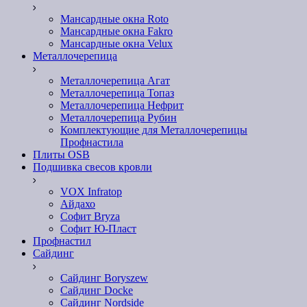
Мансардные окна Roto
Мансардные окна Fakro
Мансардные окна Velux
Металлочерепица
Металлочерепица Агат
Металлочерепица Топаз
Металлочерепица Нефрит
Металлочерепица Рубин
Комплектующие для Металлочерепицы
Профнастила
Плиты OSB
Подшивка свесов кровли
VOX Infratop
Айдахо
Софит Bryza
Софит Ю-Пласт
Профнастил
Сайдинг
Сайдинг Boryszew
Сайдинг Docke
Сайдинг Nordside