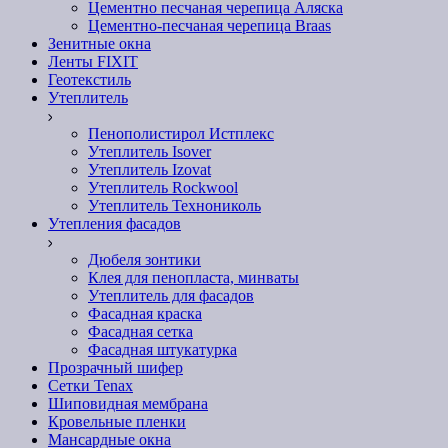
Цементно песчаная черепица Аляска
Цементно-песчаная черепица Braas
Зенитные окна
Ленты FIXIT
Геотекстиль
Утеплитель
Пенополистирол Истплекс
Утеплитель Isover
Утеплитель Izovat
Утеплитель Rockwool
Утеплитель Технониколь
Утепления фасадов
Дюбеля зонтики
Клея для пенопласта, минваты
Утеплитель для фасадов
Фасадная краска
Фасадная сетка
Фасадная штукатурка
Прозрачный шифер
Сетки Tenax
Шиповидная мембрана
Кровельные пленки
Мансардные окна