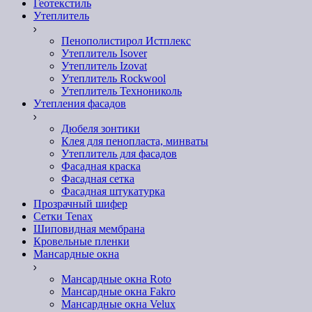
Геотекстиль
Утеплитель
Пенополистирол Истплекс
Утеплитель Isover
Утеплитель Izovat
Утеплитель Rockwool
Утеплитель Технониколь
Утепления фасадов
Дюбеля зонтики
Клея для пенопласта, минваты
Утеплитель для фасадов
Фасадная краска
Фасадная сетка
Фасадная штукатурка
Прозрачный шифер
Сетки Tenax
Шиповидная мембрана
Кровельные пленки
Мансардные окна
Мансардные окна Roto
Мансардные окна Fakro
Мансардные окна Velux