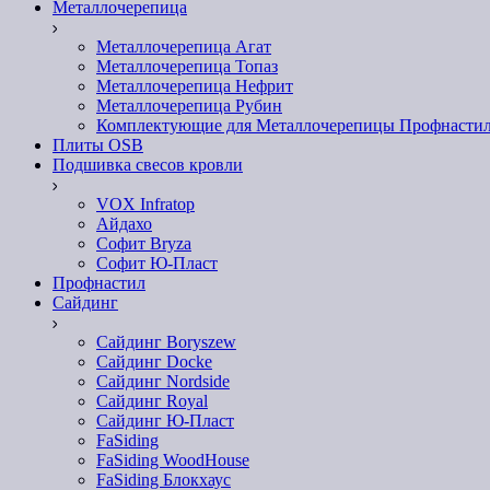
Металлочерепица
Металлочерепица Агат
Металлочерепица Топаз
Металлочерепица Нефрит
Металлочерепица Рубин
Комплектующие для Металлочерепицы Профнасти
Плиты OSB
Подшивка свесов кровли
VOX Infratop
Айдахо
Софит Bryza
Софит Ю-Пласт
Профнастил
Сайдинг
Сайдинг Boryszew
Сайдинг Docke
Сайдинг Nordside
Сайдинг Royal
Сайдинг Ю-Пласт
FaSiding
FaSiding WoodHouse
FaSiding Блокхаус