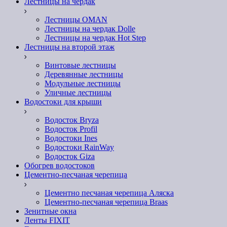
Лестницы на чердак
Лестницы OMAN
Лестницы на чердак Dolle
Лестницы на чердак Hot Step
Лестницы на второй этаж
Винтовые лестницы
Деревянные лестницы
Модульные лестницы
Уличные лестницы
Водостоки для крыши
Водосток Bryza
Водосток Profil
Водостоки Ines
Водостоки RainWay
Водосток Giza
Обогрев водостоков
Цементно-песчаная черепица
Цементно песчаная черепица Аляска
Цементно-песчаная черепица Braas
Зенитные окна
Ленты FIXIT