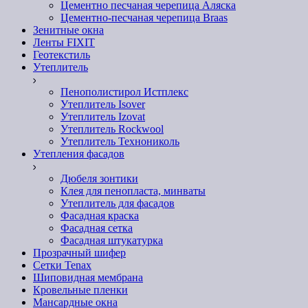
Цементно песчаная черепица Аляска
Цементно-песчаная черепица Braas
Зенитные окна
Ленты FIXIT
Геотекстиль
Утеплитель
Пенополистирол Истплекс
Утеплитель Isover
Утеплитель Izovat
Утеплитель Rockwool
Утеплитель Технониколь
Утепления фасадов
Дюбеля зонтики
Клея для пенопласта, минваты
Утеплитель для фасадов
Фасадная краска
Фасадная сетка
Фасадная штукатурка
Прозрачный шифер
Сетки Tenax
Шиповидная мембрана
Кровельные пленки
Мансардные окна