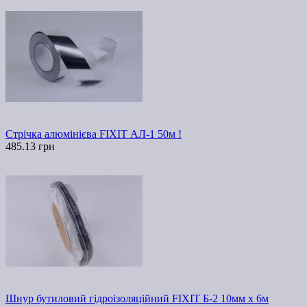
Стрічка алюмінієва FIXIT АЛ-1 50м !
485.13 грн
Шнур бутиловий гідроізоляційний FIXIT Б-2 10мм х 6м