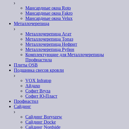
Мансардные окна Roto
Мансардные окна Fakro
Мансардные окна Velux
Металлочерепица
Металлочерепица Агат
Металлочерепица Топаз
Металлочерепица Нефрит
Металлочерепица Рубин
Комплектующие для Металлочерепицы
Профнастила
Плиты OSB
Подшивка свесов кровли
VOX Infratop
Айдахо
Софит Bryza
Софит Ю-Пласт
Профнастил
Сайдинг
Сайдинг Boryszew
Сайдинг Docke
Сайдинг Nordside