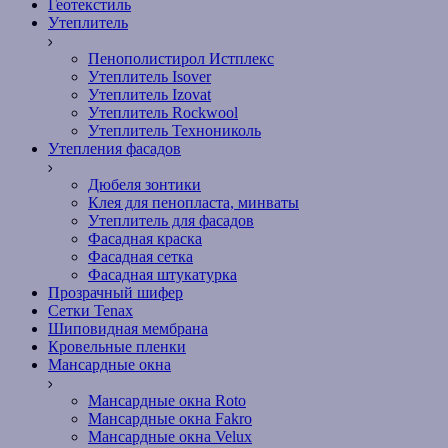
Геотекстиль
Утеплитель
Пенополистирол Истплекс
Утеплитель Isover
Утеплитель Izovat
Утеплитель Rockwool
Утеплитель Технониколь
Утепления фасадов
Дюбеля зонтики
Клея для пенопласта, минваты
Утеплитель для фасадов
Фасадная краска
Фасадная сетка
Фасадная штукатурка
Прозрачный шифер
Сетки Tenax
Шиповидная мембрана
Кровельные пленки
Мансардные окна
Мансардные окна Roto
Мансардные окна Fakro
Мансардные окна Velux