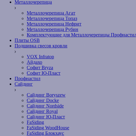
Металлочерепица
Металлочерепица Агат
Металлочерепица Топаз
Металлочерепица Нефрит
Металлочерепица Рубин
Комплектующие для Металлочерепицы Профнасти
Плиты OSB
Подшивка свесов кровли
VOX Infratop
Айдахо
Софит Bryza
Софит Ю-Пласт
Профнастил
Сайдинг
Сайдинг Boryszew
Сайдинг Docke
Сайдинг Nordside
Сайдинг Royal
Сайдинг Ю-Пласт
FaSiding
FaSiding WoodHouse
FaSiding Блокхаус