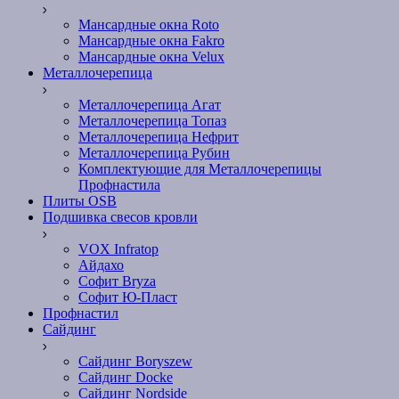
Мансардные окна Roto
Мансардные окна Fakro
Мансардные окна Velux
Металлочерепица
Металлочерепица Агат
Металлочерепица Топаз
Металлочерепица Нефрит
Металлочерепица Рубин
Комплектующие для Металлочерепицы
Профнастила
Плиты OSB
Подшивка свесов кровли
VOX Infratop
Айдахо
Софит Bryza
Софит Ю-Пласт
Профнастил
Сайдинг
Сайдинг Boryszew
Сайдинг Docke
Сайдинг Nordside