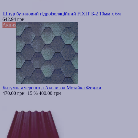
Шнур бутиловий гідроізоляційний FIXIT Б-2 10мм х 6м
642.94 грн
Акция
Битумная черепица Акваизол Мозайка Фиджи
470.00 грн
-15 %
400.00 грн