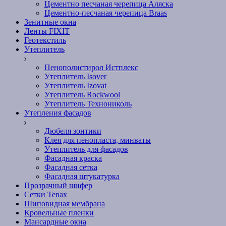
Цементно песчаная черепица Аляска
Цементно-песчаная черепица Braas
Зенитные окна
Ленты FIXIT
Геотекстиль
Утеплитель
Пенополистирол Истплекс
Утеплитель Isover
Утеплитель Izovat
Утеплитель Rockwool
Утеплитель Технониколь
Утепления фасадов
Дюбеля зонтики
Клея для пенопласта, минваты
Утеплитель для фасадов
Фасадная краска
Фасадная сетка
Фасадная штукатурка
Прозрачный шифер
Сетки Tenax
Шиповидная мембрана
Кровельные пленки
Мансардные окна