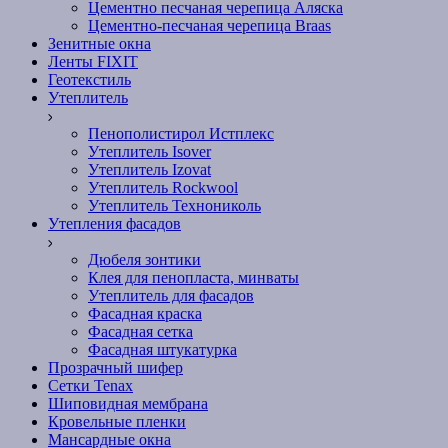
Цементно песчаная черепица Аляска
Цементно-песчаная черепица Braas
Зенитные окна
Ленты FIXIT
Геотекстиль
Утеплитель
Пенополистирол Истплекс
Утеплитель Isover
Утеплитель Izovat
Утеплитель Rockwool
Утеплитель Технониколь
Утепления фасадов
Дюбеля зонтики
Клея для пенопласта, минваты
Утеплитель для фасадов
Фасадная краска
Фасадная сетка
Фасадная штукатурка
Прозрачный шифер
Сетки Tenax
Шиповидная мембрана
Кровельные пленки
Мансардные окна