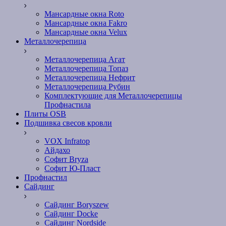
Мансардные окна Roto
Мансардные окна Fakro
Мансардные окна Velux
Металлочерепица
Металлочерепица Агат
Металлочерепица Топаз
Металлочерепица Нефрит
Металлочерепица Рубин
Комплектующие для Металлочерепицы
Профнастила
Плиты OSB
Подшивка свесов кровли
VOX Infratop
Айдахо
Софит Bryza
Софит Ю-Пласт
Профнастил
Сайдинг
Сайдинг Boryszew
Сайдинг Docke
Сайдинг Nordside