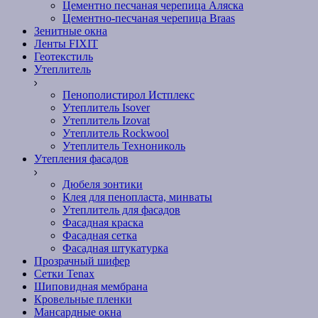
Цементно песчаная черепица Аляска
Цементно-песчаная черепица Braas
Зенитные окна
Ленты FIXIT
Геотекстиль
Утеплитель
Пенополистирол Истплекс
Утеплитель Isover
Утеплитель Izovat
Утеплитель Rockwool
Утеплитель Технониколь
Утепления фасадов
Дюбеля зонтики
Клея для пенопласта, минваты
Утеплитель для фасадов
Фасадная краска
Фасадная сетка
Фасадная штукатурка
Прозрачный шифер
Сетки Tenax
Шиповидная мембрана
Кровельные пленки
Мансардные окна