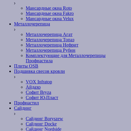
Мансардные окна Roto
Мансардные окна Fakro
Мансардные окна Velux
Металлочерепица
Металлочерепица Агат
Металлочерепица Топаз
Металлочерепица Нефрит
Металлочерепица Рубин
Комплектующие для Металлочерепицы
Профнастила
Плиты OSB
Подшивка свесов кровли
VOX Infratop
Айдахо
Софит Bryza
Софит Ю-Пласт
Профнастил
Сайдинг
Сайдинг Boryszew
Сайдинг Docke
Сайдинг Nordside