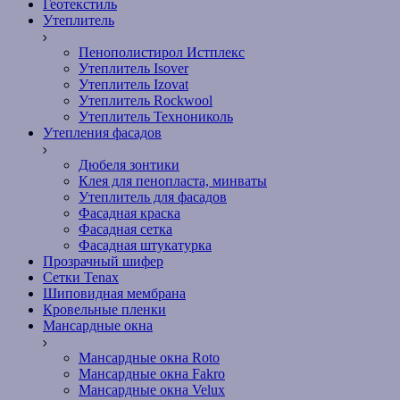
Геотекстиль
Утеплитель
Пенополистирол Истплекс
Утеплитель Isover
Утеплитель Izovat
Утеплитель Rockwool
Утеплитель Технониколь
Утепления фасадов
Дюбеля зонтики
Клея для пенопласта, минваты
Утеплитель для фасадов
Фасадная краска
Фасадная сетка
Фасадная штукатурка
Прозрачный шифер
Сетки Tenax
Шиповидная мембрана
Кровельные пленки
Мансардные окна
Мансардные окна Roto
Мансардные окна Fakro
Мансардные окна Velux