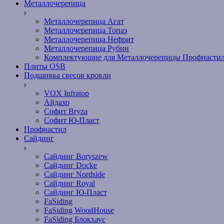
Металлочерепица
Металлочерепица Агат
Металлочерепица Топаз
Металлочерепица Нефрит
Металлочерепица Рубин
Комплектующие для Металлочерепицы Профнасти
Плиты OSB
Подшивка свесов кровли
VOX Infratop
Айдахо
Софит Bryza
Софит Ю-Пласт
Профнастил
Сайдинг
Сайдинг Boryszew
Сайдинг Docke
Сайдинг Nordside
Сайдинг Royal
Сайдинг Ю-Пласт
FaSiding
FaSiding WoodHouse
FaSiding Блокхаус