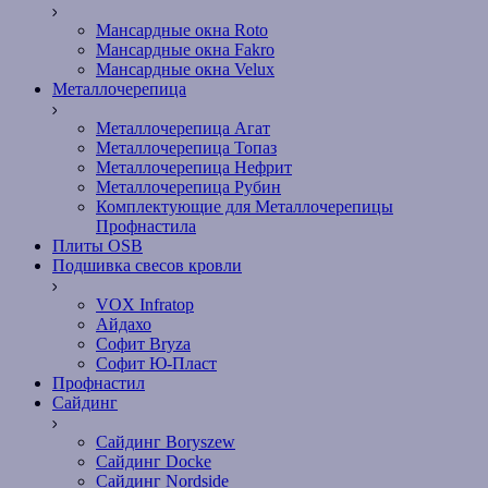
Мансардные окна Roto
Мансардные окна Fakro
Мансардные окна Velux
Металлочерепица
Металлочерепица Агат
Металлочерепица Топаз
Металлочерепица Нефрит
Металлочерепица Рубин
Комплектующие для Металлочерепицы
Профнастила
Плиты OSB
Подшивка свесов кровли
VOX Infratop
Айдахо
Софит Bryza
Софит Ю-Пласт
Профнастил
Сайдинг
Сайдинг Boryszew
Сайдинг Docke
Сайдинг Nordside