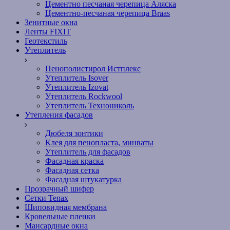
Цементно песчаная черепица Аляска
Цементно-песчаная черепица Braas
Зенитные окна
Ленты FIXIT
Геотекстиль
Утеплитель
Пенополистирол Истплекс
Утеплитель Isover
Утеплитель Izovat
Утеплитель Rockwool
Утеплитель Технониколь
Утепления фасадов
Дюбеля зонтики
Клея для пенопласта, минваты
Утеплитель для фасадов
Фасадная краска
Фасадная сетка
Фасадная штукатурка
Прозрачный шифер
Сетки Tenax
Шиповидная мембрана
Кровельные пленки
Мансардные окна