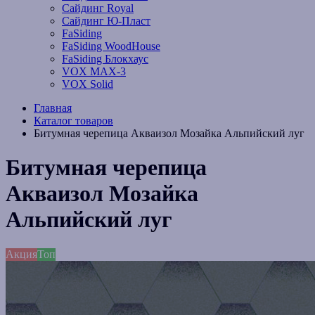
Сайдинг Royal
Сайдинг Ю-Пласт
FaSiding
FaSiding WoodHouse
FaSiding Блокхаус
VOX MAX-3
VOX Solid
Главная
Каталог товаров
Битумная черепица Акваизол Мозайка Альпийский луг
Битумная черепица
Акваизол Мозайка
Альпийский луг
Акция
Топ