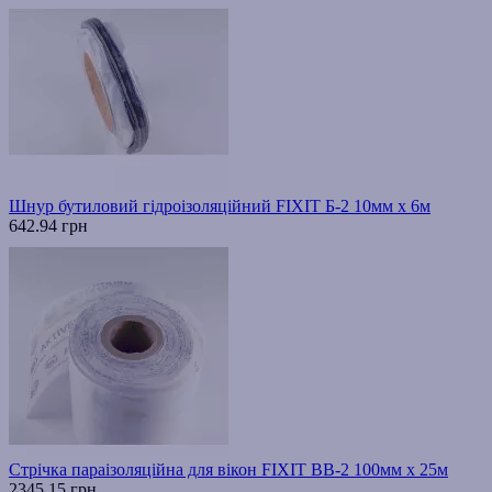
Шнур бутиловий гідроізоляційний FIXIT Б-2 10мм х 6м
642.94 грн
Стрічка параізоляційна для вікон FIXIT ВВ-2 100мм х 25м
2345.15 грн