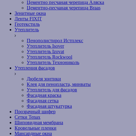
Цементно песчаная черепица Аляска
Цементно-песчаная черепица Braas
Зенитные окна
Ленты FIXIT
Геотекстиль
Утеплитель
Пенополистирол Истплекс
Утеплитель Isover
Утеплитель Izovat
Утеплитель Rockwool
Утеплитель Технониколь
Утепления фасадов
Дюбеля зонтики
Клея для пенопласта, минваты
Утеплитель для фасадов
Фасадная краска
Фасадная сетка
Фасадная штукатурка
Прозрачный шифер
Сетки Tenax
Шиповидная мембрана
Кровельные пленки
Мансардные окна