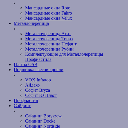
Мансардные окна Roto
Мансардные окна Fakro
Мансардные окна Velux
Металлочерепица
Металлочерепица Агат
Металлочерепица Топаз
Металлочерепица Нефрит
Металлочерепица Рубин
Комплектующие для Металлочерепицы
Профнастила
Плиты OSB
Подшивка свесов кровли
VOX Infratop
Айдахо
Софит Bryza
Софит Ю-Пласт
Профнастил
Сайдинг
Сайдинг Boryszew
Сайдинг Docke
Сайдинг Nordside