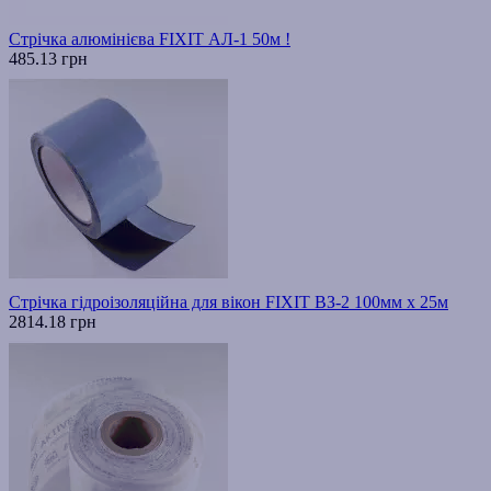
Стрічка алюмінієва FIXIT АЛ-1 50м !
485.13 грн
Стрічка гідроізоляційна для вікон FIXIT ВЗ-2 100мм х 25м
2814.18 грн