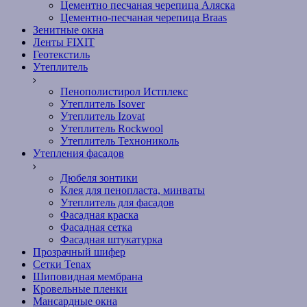
Цементно песчаная черепица Аляска
Цементно-песчаная черепица Braas
Зенитные окна
Ленты FIXIT
Геотекстиль
Утеплитель
Пенополистирол Истплекс
Утеплитель Isover
Утеплитель Izovat
Утеплитель Rockwool
Утеплитель Технониколь
Утепления фасадов
Дюбеля зонтики
Клея для пенопласта, минваты
Утеплитель для фасадов
Фасадная краска
Фасадная сетка
Фасадная штукатурка
Прозрачный шифер
Сетки Tenax
Шиповидная мембрана
Кровельные пленки
Мансардные окна