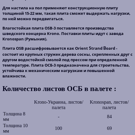
Для настила на пол применяют конструкционную плиту
толщиной 15-22 мм, такая плита сможет выдержать нагрузки,
по ней можно передвигаться.
Влагостойкая плита OSB-3 поставляется производства
шведского концерна Krono. Поставки плиты идут с завода
Kronospan (Румыния).
Плита OSB расшифровывается как O
rient
trand
oard -
S
B
состоит из крупных стружек дерева сосны, скрепленных друг с
другом водостойкой смолой под прессом при определенной
температуре. Плита ОСБ-3 предназначена для строительства,
устойчива к механическим нагрузкам и повышенной
влажности.
Количество листов ОСБ в палете :
Krono-Украина, листов/
Kronospan, листов/
палета
палета
Толщина 8
-
84
мм
Толщина 10
100
69
мм