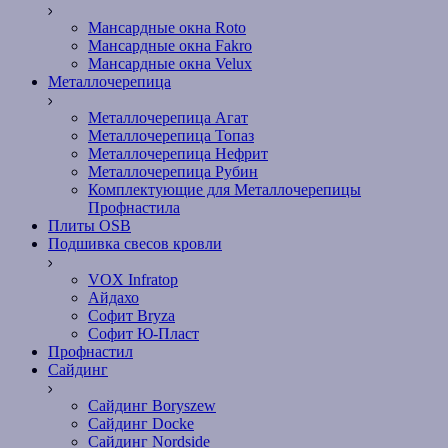
Мансардные окна Roto
Мансардные окна Fakro
Мансардные окна Velux
Металлочерепица
Металлочерепица Агат
Металлочерепица Топаз
Металлочерепица Нефрит
Металлочерепица Рубин
Комплектующие для Металлочерепицы
Профнастила
Плиты OSB
Подшивка свесов кровли
VOX Infratop
Айдахо
Софит Bryza
Софит Ю-Пласт
Профнастил
Сайдинг
Сайдинг Boryszew
Сайдинг Docke
Сайдинг Nordside