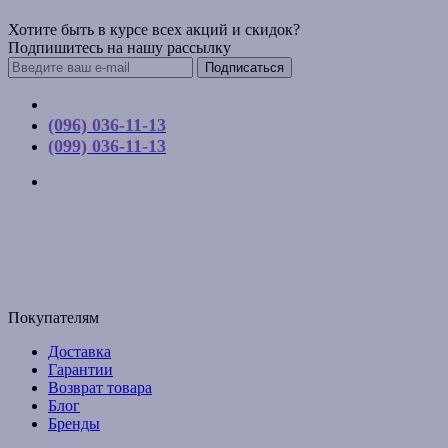
Хотите быть в курсе всех акций и скидок?
Подпишитесь на нашу рассылку
Подписаться
Контакты
(096) 036-11-13
(099) 036-11-13
г. Киев, ул. Соборная, д. 10-А
График работы:
Пн-Пт с 9:00 до 17:00
Email: budpartner2003@gmail.com
Покупателям
Доставка
Гарантии
Возврат товара
Блог
Бренды