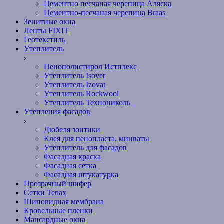
Цементно песчаная черепица Аляска
Цементно-песчаная черепица Braas
Зенитные окна
Ленты FIXIT
Геотекстиль
Утеплитель
Пенополистирол Истплекс
Утеплитель Isover
Утеплитель Izovat
Утеплитель Rockwool
Утеплитель Технониколь
Утепления фасадов
Дюбеля зонтики
Клея для пенопласта, минваты
Утеплитель для фасадов
Фасадная краска
Фасадная сетка
Фасадная штукатурка
Прозрачный шифер
Сетки Tenax
Шиповидная мембрана
Кровельные пленки
Мансардные окна