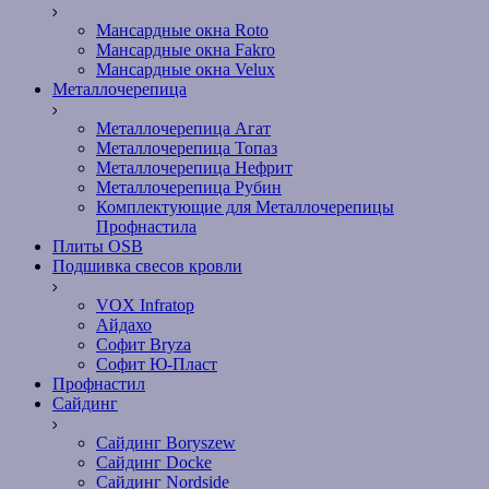
Мансардные окна Roto
Мансардные окна Fakro
Мансардные окна Velux
Металлочерепица
Металлочерепица Агат
Металлочерепица Топаз
Металлочерепица Нефрит
Металлочерепица Рубин
Комплектующие для Металлочерепицы
Профнастила
Плиты OSB
Подшивка свесов кровли
VOX Infratop
Айдахо
Софит Bryza
Софит Ю-Пласт
Профнастил
Сайдинг
Сайдинг Boryszew
Сайдинг Docke
Сайдинг Nordside