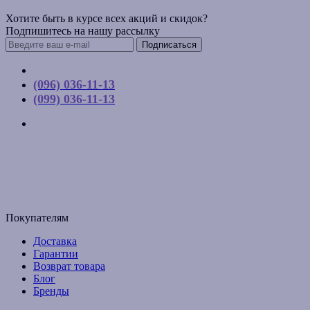
Хотите быть в курсе всех акций и скидок?
Подпишитесь на нашу рассылку
Подписаться
Контакты
(096) 036-11-13
(099) 036-11-13
г. Киев, ул. Соборная, д. 10-А
График работы:
Пн-Пт с 9:00 до 17:00
Email: budpartner2003@gmail.com
Покупателям
Доставка
Гарантии
Возврат товара
Блог
Бренды