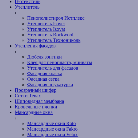
Геотекстиль
Утеплитель
Пенополистирол Истплекс
Утеплитель Isover
Утеплитель Izovat
Утеплитель Rockwool
Утеплитель Технониколь
Утепления фасадов
Дюбеля зонтики
Клея для пенопласта, минваты
Утеплитель для фасадов
Фасадная краска
Фасадная сетка
Фасадная штукатурка
Прозрачный шифер
Сетки Tenax
Шиповидная мембрана
Кровельные пленки
Мансардные окна
Мансардные окна Roto
Мансардные окна Fakro
Мансардные окна Velux