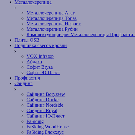
Металлочерепица
Металлочерепица Агат
Металлочерепица Топаз
Металлочерепица Нефрит
Металлочерепица Рубин
Комплектующие для Металлочерепицы Профнасти
Плиты OSB
Подшивка свесов кровли
VOX Infratop
Айдахо
Софит Bryza
Софит Ю-Пласт
Профнастил
Сайдинг
Сайдинг Boryszew
Сайдинг Docke
Сайдинг Nordside
Сайдинг Royal
Сайдинг Ю-Пласт
FaSiding
FaSiding WoodHouse
FaSiding Блокхаус