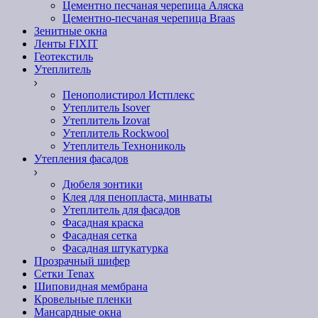
Цементно песчаная черепица Аляска
Цементно-песчаная черепица Braas
Зенитные окна
Ленты FIXIT
Геотекстиль
Утеплитель
Пенополистирол Истплекс
Утеплитель Isover
Утеплитель Izovat
Утеплитель Rockwool
Утеплитель Технониколь
Утепления фасадов
Дюбеля зонтики
Клея для пенопласта, минваты
Утеплитель для фасадов
Фасадная краска
Фасадная сетка
Фасадная штукатурка
Прозрачный шифер
Сетки Tenax
Шиповидная мембрана
Кровельные пленки
Мансардные окна