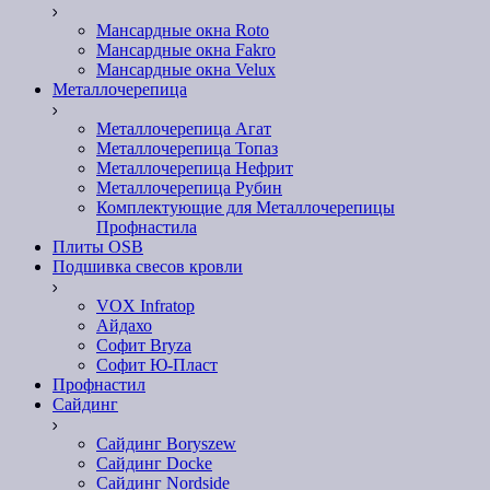
Мансардные окна Roto
Мансардные окна Fakro
Мансардные окна Velux
Металлочерепица
Металлочерепица Агат
Металлочерепица Топаз
Металлочерепица Нефрит
Металлочерепица Рубин
Комплектующие для Металлочерепицы
Профнастила
Плиты OSB
Подшивка свесов кровли
VOX Infratop
Айдахо
Софит Bryza
Софит Ю-Пласт
Профнастил
Сайдинг
Сайдинг Boryszew
Сайдинг Docke
Сайдинг Nordside