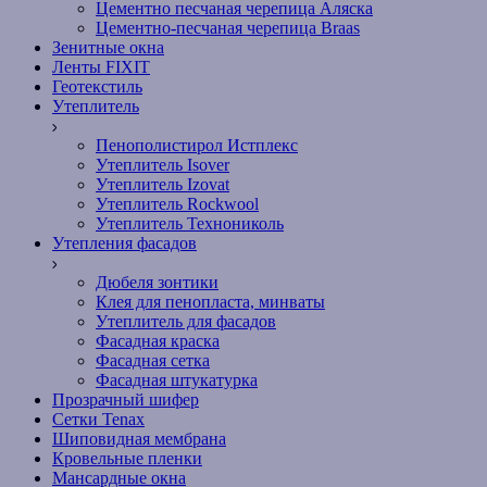
Цементно песчаная черепица Аляска
Цементно-песчаная черепица Braas
Зенитные окна
Ленты FIXIT
Геотекстиль
Утеплитель
Пенополистирол Истплекс
Утеплитель Isover
Утеплитель Izovat
Утеплитель Rockwool
Утеплитель Технониколь
Утепления фасадов
Дюбеля зонтики
Клея для пенопласта, минваты
Утеплитель для фасадов
Фасадная краска
Фасадная сетка
Фасадная штукатурка
Прозрачный шифер
Сетки Tenax
Шиповидная мембрана
Кровельные пленки
Мансардные окна