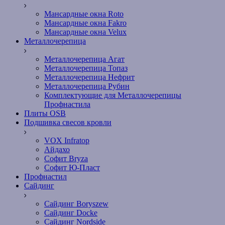
Мансардные окна Roto
Мансардные окна Fakro
Мансардные окна Velux
Металлочерепица
Металлочерепица Агат
Металлочерепица Топаз
Металлочерепица Нефрит
Металлочерепица Рубин
Комплектующие для Металлочерепицы
Профнастила
Плиты OSB
Подшивка свесов кровли
VOX Infratop
Айдахо
Софит Bryza
Софит Ю-Пласт
Профнастил
Сайдинг
Сайдинг Boryszew
Сайдинг Docke
Сайдинг Nordside