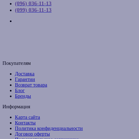
(096) 036-11-13
(099) 036-11-13
г. Киев, ул. Соборная, д. 10-А
График работы:
Пн-Пт с 9:00 до 17:00
Email: budpartner2003@gmail.com
Покупателям
Доставка
Гарантии
Возврат товара
Блог
Бренды
Информация
Карта сайта
Контакты
Политика конфиденциальности
Договор оферты