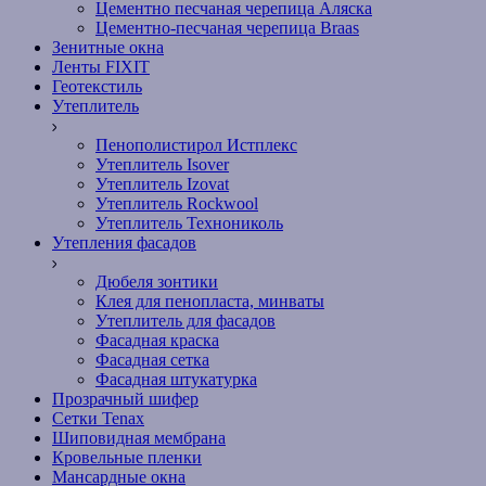
Цементно песчаная черепица Аляска
Цементно-песчаная черепица Braas
Зенитные окна
Ленты FIXIT
Геотекстиль
Утеплитель
Пенополистирол Истплекс
Утеплитель Isover
Утеплитель Izovat
Утеплитель Rockwool
Утеплитель Технониколь
Утепления фасадов
Дюбеля зонтики
Клея для пенопласта, минваты
Утеплитель для фасадов
Фасадная краска
Фасадная сетка
Фасадная штукатурка
Прозрачный шифер
Сетки Tenax
Шиповидная мембрана
Кровельные пленки
Мансардные окна