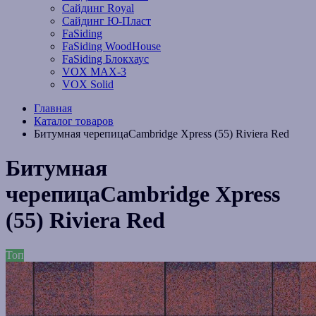
Сайдинг Royal
Сайдинг Ю-Пласт
FaSiding
FaSiding WoodHouse
FaSiding Блокхаус
VOX MAX-3
VOX Solid
Главная
Каталог товаров
Битумная черепицаCambridge Xpress (55) Riviera Red
Битумная
черепицаCambridge Xpress
(55) Riviera Red
Топ