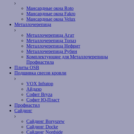
Мансардные окна Roto
Мансардные окна Fakro
Мансардные окна Velux
Металлочерепица
Металлочерепица Агат
Металлочерепица Топаз
Металлочерепица Нефрит
Металлочерепица Рубин
Комплектующие для Металлочерепицы
Профнастила
Плиты OSB
Подшивка свесов кровли
VOX Infratop
Айдахо
Софит Bryza
Софит Ю-Пласт
Профнастил
Сайдинг
Сайдинг Boryszew
Сайдинг Docke
Сайдинг Nordside