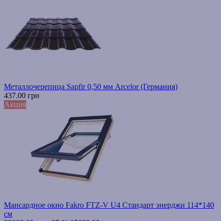
Металлочерепица Sapfir 0,50 мм Arcelor (Германия)
437.00 грн
Акция
Мансардное окно Fakro FTZ-V U4 Стандарт энерджи 114*140
см