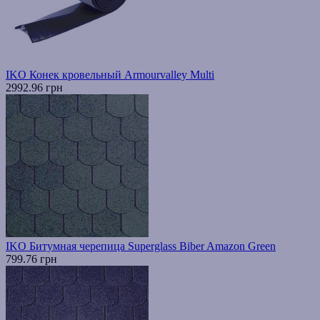
IKO Конек кровельный Armourvalley Multi
2992.96 грн
IKO Битумная черепица Superglass Biber Amazon Green
799.76 грн