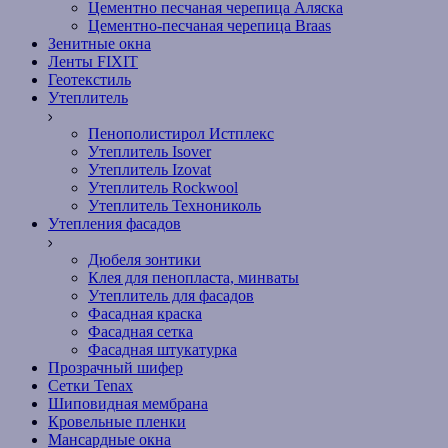
Цементно песчаная черепица Аляска
Цементно-песчаная черепица Braas
Зенитные окна
Ленты FIXIT
Геотекстиль
Утеплитель
Пенополистирол Истплекс
Утеплитель Isover
Утеплитель Izovat
Утеплитель Rockwool
Утеплитель Технониколь
Утепления фасадов
Дюбеля зонтики
Клея для пенопласта, минваты
Утеплитель для фасадов
Фасадная краска
Фасадная сетка
Фасадная штукатурка
Прозрачный шифер
Сетки Tenax
Шиповидная мембрана
Кровельные пленки
Мансардные окна