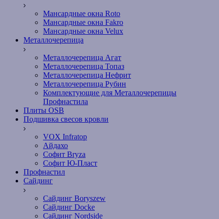
Мансардные окна Roto
Мансардные окна Fakro
Мансардные окна Velux
Металлочерепица
Металлочерепица Агат
Металлочерепица Топаз
Металлочерепица Нефрит
Металлочерепица Рубин
Комплектующие для Металлочерепицы
Профнастила
Плиты OSB
Подшивка свесов кровли
VOX Infratop
Айдахо
Софит Bryza
Софит Ю-Пласт
Профнастил
Сайдинг
Сайдинг Boryszew
Сайдинг Docke
Сайдинг Nordside